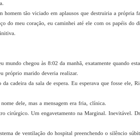
a.
 homem tão viciado em aplausos que destruiria a própria fa
aço do meu coração, eu caminhei até ele com os papéis do d
nitiva.
eu mundo chegou às 8:02 da manhã, exatamente quando est
u próprio marido deveria realizar.
o da cadeira da sala de espera. Eu esperava que fosse ele, 
 nome dele, mas a mensagem era fria, clínica.
ro cirúrgico. Um engavetamento na Marginal. Inevitável. Dr.
istema de ventilação do hospital preenchendo o silêncio sú