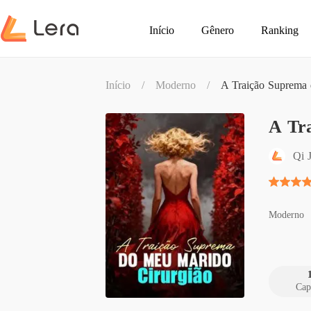
Início
Gênero
Ranking
Início
/
Moderno
/
A Traição Suprema 
A Tr
Qi 
Moderno
Cap