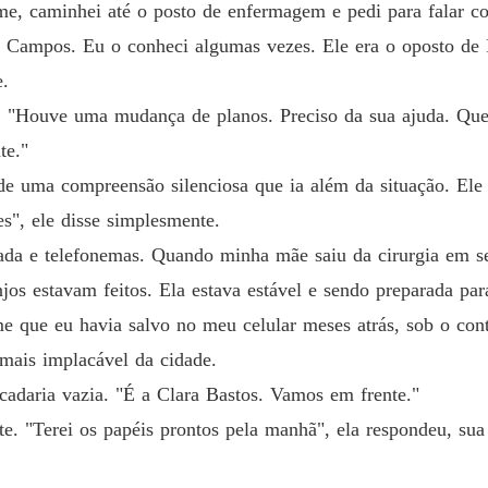
-me, caminhei até o posto de enfermagem e pedi para falar c
 Campos. Eu o conheci algumas vezes. Ele era o oposto de R
e.
e, "Houve uma mudança de planos. Preciso da sua ajuda. Que
te."
de uma compreensão silenciosa que ia além da situação. Ele
es", ele disse simplesmente.
lada e telefonemas. Quando minha mãe saiu da cirurgia em 
jos estavam feitos. Ela estava estável e sendo preparada para
 que eu havia salvo no meu celular meses atrás, sob o cont
mais implacável da cidade.
cadaria vazia. "É a Clara Bastos. Vamos em frente."
te. "Terei os papéis prontos pela manhã", ela respondeu, sua 