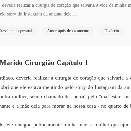
deveria realizar a cirurgia de coração que salvaria a vida da minha 
A Trai
lo story do Instagram da amante dele.

Capítul
A Trai
Crescimento pessoal
Amor após de casamento
Divórcio
lher, sendo chamado de "herói" pelo "mal-estar" insignificante dela.
Capítul
A Trai
 e a mãe dela para morar na nossa casa - no quarto de bebê que estáva
Capítul
Marido Cirurgião Capítulo 1
e renegou publicamente minha mãe, a mulher que ajudou a pagar sua 
A Trai
Capítul
íaco, deveria realizar a cirurgia de coração que salvaria a
A Trai
bri que ele estava mentindo pelo story do Instagram da am
Capítul
tão viciado em aplausos que destruiria a própria família por eles.

utra mulher, sendo chamado de "herói" pelo "mal-estar" insi
 amante e a mãe dela para morar na nossa casa - no quarto d
meu coração, eu caminhei até ele com os papéis do divórcio que acaba
do, ele renegou publicamente minha mãe, a mulher que ajudo
.