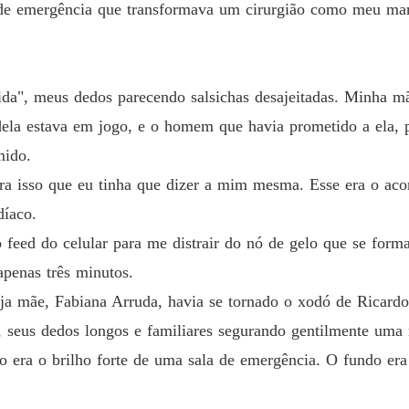
ipo de emergência que transformava um cirurgião como meu ma
ida", meus dedos parecendo salsichas desajeitadas. Minha mã
 dela estava em jogo, e o homem que havia prometido a ela, 
mido.
Era isso que eu tinha que dizer a mim mesma. Esse era o ac
díaco.
 o feed do celular para me distrair do nó de gelo que se fo
apenas três minutos.
uja mãe, Fabiana Arruda, havia se tornado o xodó de Ricardo
, seus dedos longos e familiares segurando gentilmente uma
o era o brilho forte de uma sala de emergência. O fundo er