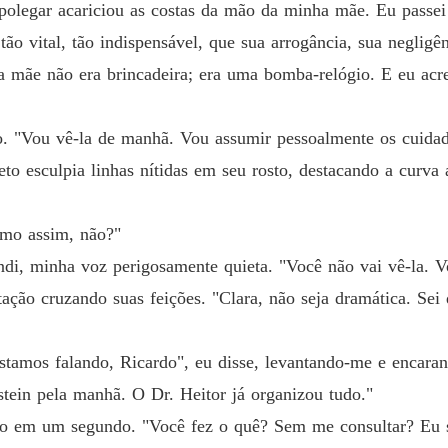
 polegar acariciou as costas da mão da minha mãe. Eu passe
 tão vital, tão indispensável, que sua arrogância, sua neglig
a mãe não era brincadeira; era uma bomba-relógio. E eu acre
. "Vou vê-la de manhã. Vou assumir pessoalmente os cuidado
eto esculpia linhas nítidas em seu rosto, destacando a curva a
omo assim, não?"
ndi, minha voz perigosamente quieta. "Você não vai vê-la. V
itação cruzando suas feições. "Clara, não seja dramática. Se
stamos falando, Ricardo", eu disse, levantando-me e encaran
nstein pela manhã. O Dr. Heitor já organizou tudo."
oso em um segundo. "Você fez o quê? Sem me consultar? Eu 