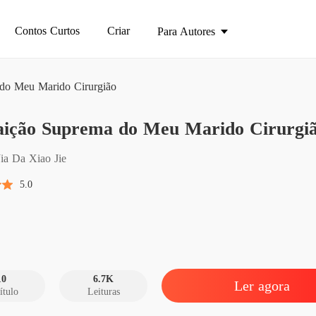
Contos Curtos
Criar
Para Autores
do Meu Marido Cirurgião
A Trai
aição Suprema do Meu Marido Cirurgi
Capítul
A Trai
Jia Da Xiao Jie
Capítul
5.0
A Trai
Capítul
A Trai
Capítul
10
6.7K
Ler agora
ítulo
Leituras
A Trai
Capítul