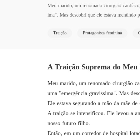
Meu marido, um renomado cirurgião cardíaco, 
ima". Mas descobri que ele estava mentindo pe
Traição
Protagonista feminina
Ele estava segurando a mão da mãe de outra mu
A traição se intensificou. Ele levou a amante
A Traição Suprema do Meu 
Então, em um corredor de hospital lotado, el
inha visto na vida.

Meu marido, um renomado cirurgião card
uma "emergência gravíssima". Mas desco
Ele me chamou de cruel e dramática, um homem 
Ele estava segurando a mão da mãe de o
A traição se intensificou. Ele levou a
Depois que ele estilhaçou o último pedaço do 
nosso futuro filho.
Então, em um corredor de hospital lota
"Assine", eu disse, minha voz fria e definitiva