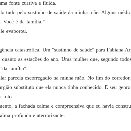
ma fonte cursiva e fluida.
do tudo pelo sustinho de saúde da minha mãe. Alguns médi
. Você é da família."
le evaporou.
cia catastrófica. Um "sustinho de saúde" para Fabiana Arr
is quanto as estações do ano. Uma mulher que, segundo todos
"da família".
lar parecia escorregadio na minha mão. No fim do corredor
urgião substituto que ela nunca tinha conhecido. E seu genr
 foto.
mento, a fachada calma e compreensiva que eu havia constr
alma profunda e aterrorizante.