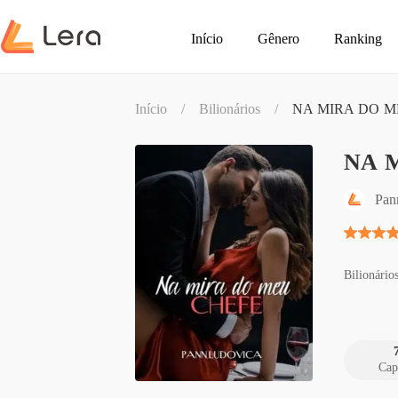
Início
Gênero
Ranking
Início
/
Bilionários
/
NA MIRA DO M
NA 
Pan
Bilionário
Cap