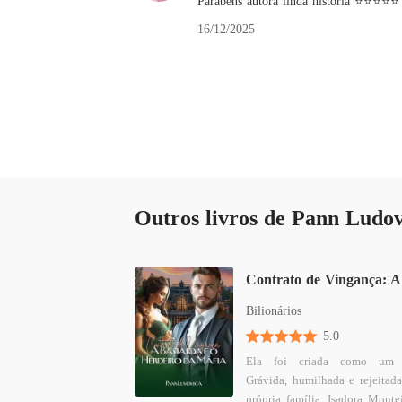
Parabéns autora linda história ⭐⭐⭐⭐⭐
16/12/2025
Outros livros de Pann Ludov
Bilionários
5.0
Ela foi criada como um e
Grávida, humilhada e rejeitada
própria família, Isadora Montei