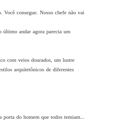
 33 Thirty-three
26/10/2025
to. Você consegue. Nosso chefe não vai
RA DO MEU CHEFE
 34 Thirty-four
26/10/2025
o último andar agora parecia um
RA DO MEU CHEFE
 35 Thirty-five
26/10/2025
RA DO MEU CHEFE
nco com veios dourados, um lustre
 36 Thirty-six
26/10/2025
ilos arquitetônicos de diferentes
RA DO MEU CHEFE
 37 Thirty-seven
26/10/2025
RA DO MEU CHEFE
 38 Thirty-eight
26/10/2025
RA DO MEU CHEFE
 na porta do homem que todos temiam...
 39 Thirty-nine
26/10/2025