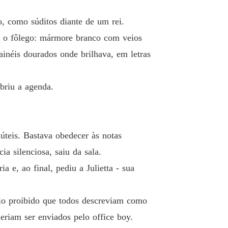
RA DO MEU CHEFE
, como súditos diante de um rei.
 13 Thirteen
10/10/2025
rar o fôlego: mármore branco com veios
ainéis dourados onde brilhava, em letras
RA DO MEU CHEFE
o 14 Fourteen
11/10/2025
abriu a agenda.
RA DO MEU CHEFE
 15 fifteen
12/10/2025
RA DO MEU CHEFE
 16 sixteen
13/10/2025
núteis. Bastava obedecer às notas
a silenciosa, saiu da sala.
RA DO MEU CHEFE
o 17 seventeen
14/10/2025
 e, ao final, pediu a Julietta - sua
RA DO MEU CHEFE
 18 eighteen
15/10/2025
rio proibido que todos descreviam como
eriam ser enviados pelo office boy.
RA DO MEU CHEFE