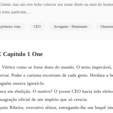
e Global, mas um erro bobo colocou seu nome direto na mira do home
NA MI
eino particular.

Capítulo
 acusou de persegui-lo... e, desde então, parece não conseguir tirá-la d
NA MI
primeira vista
CEO
Arrogante / Dominante
Charmos
adas e encontros que a deixam em colapso, Julietta descobre que ent
Capítul
NA MI
 patrão passa a testar seus limites... e seu coração?
Capítulo
apítulo 1 One
NA MI
Capítul
a Vértice como se fosse dono do mundo. O terno impecável, 
NA MI
ervar. Poder e carisma escorriam de cada gesto. Herdara a b
Capítul
inguém ousava ignorá-lo.
NA MI
tava em ebulição. O motivo? O jovem CEO havia sido eleito
Capítul
nsagração oficial de um império que só crescia.
NA MI
ugusto Ribeiro, executivo sênior, entregando-lhe um buquê i
Capítul