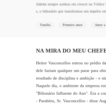
Julietta sempre sonhou em crescer na Vértic
s, o bilionário que transformou um império em r
Arrogante, frio e obcecado pelo controle, ele a
Família
Primeiro amor
Amor a 
Entre reuniões sufocantes, acusações inesper
or risco - e a maior tentação - da sua vida.

Mas até onde ela pode resistir quando o próprio
NA MIRA DO MEU CHEFE C
Heitor Vasconcellos entrou no prédio d
dele faziam qualquer um parar para obs
resultado de disciplina e ambição - e n
Naquele dia, o ambiente da empresa es
"Bilionário Influente do Ano". Era a co
- Parabéns, Sr. Vasconcellos - disse A