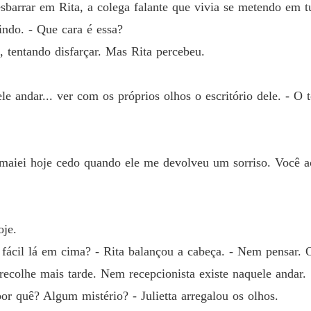
Capítulo
 esbarrar em Rita, a colega falante que vivia se metendo em 
rindo. - Que cara é essa?
NA MI
Capítul
, tentando disfarçar. Mas Rita percebeu.
NA MI
Capítul
le andar... ver com os próprios olhos o escritório dele. - O 
NA MI
Capítul
iei hoje cedo quando ele me devolveu um sorriso. Você acr
NA MI
Capítulo
NA MI
oje.
Capítul
fácil lá em cima? - Rita balançou a cabeça. - Nem pensar. 
NA MI
 recolhe mais tarde. Nem recepcionista existe naquele andar.
Capítulo
por quê? Algum mistério? - Julietta arregalou os olhos.
NA MI