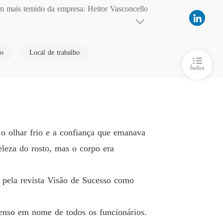
m mais temido da empresa: Heitor Vasconcello
RA DO MEU CHEFE
 6 Six
04/10/2025
os olhos.

RA DO MEU CHEFE
o
Local de trabalho
rar no "andar proibido" do CEO pode ser o mai
o 7 Seven
05/10/2025
Índice
RA DO MEU CHEFE
 8 Eight
06/10/2025
RA DO MEU CHEFE
o 9 Nine
07/10/2025
o olhar frio e a confiança que emanava
RA DO MEU CHEFE
eleza do rosto, mas o corpo era
o 10 Ten
08/10/2025
RA DO MEU CHEFE
 pela revista Visão de Sucesso como
o 11 Eleven
09/10/2025
RA DO MEU CHEFE
menso em nome de todos os funcionários.
o 12 Twelve
09/10/2025