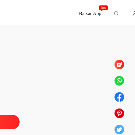
hot
Baixar App
Capítulo 78 Seventy-eight
RA DO MEU CHEFE
o 1 One
29/09/2025
RA DO MEU CHEFE
o 2 Two
30/09/2025
RA DO MEU CHEFE
 3 Three
01/10/2025
RA DO MEU CHEFE
 4 Four
02/10/2025
RA DO MEU CHEFE
 5 Five
03/10/2025