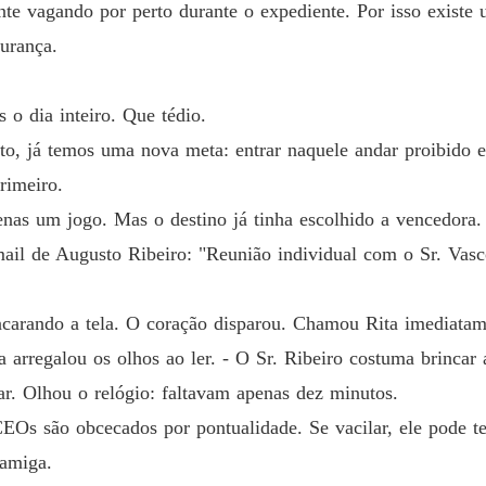
nte vagando por perto durante o expediente. Por isso existe 
Capítul
urança.
NA MI
Capítul
s o dia inteiro. Que tédio.
NA MI
onto, já temos uma nova meta: entrar naquele andar proibido 
Capítul
rimeiro.
NA MI
enas um jogo. Mas o destino já tinha escolhido a vencedora.
Capítul
mail de Augusto Ribeiro: "Reunião individual com o Sr. Vasc
NA MI
Capítulo
encarando a tela. O coração disparou. Chamou Rita imediatam
NA MI
a arregalou os olhos ao ler. - O Sr. Ribeiro costuma brinca
Capítulo
rar. Olhou o relógio: faltavam apenas dez minutos.
NA MI
CEOs são obcecados por pontualidade. Se vacilar, ele pode te 
Capítulo
 amiga.
NA MI