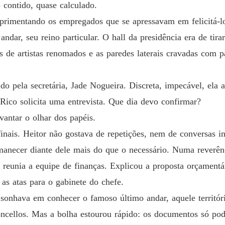
 contido, quase calculado.
NA MI
mprimentando os empregados que se apressavam em felicitá-lo
Capítulo
andar, seu reino particular. O hall da presidência era de ti
 de artistas renomados e as paredes laterais cravadas com p
NA MI
Capítul
do pela secretária, Jade Nogueira. Discreta, impecável, ela 
NA MI
Capítulo
Rico solicita uma entrevista. Que dia devo confirmar?
vantar o olhar dos papéis.
NA MI
Capítulo
finais. Heitor não gostava de repetições, nem de conversas i
manecer diante dele mais do que o necessário. Numa reverênci
NA MI
Capítul
reunia a equipe de finanças. Explicou a proposta orçamentária
 as atas para o gabinete do chefe.
NA MI
Capítulo
a sonhava em conhecer o famoso último andar, aquele territó
ncellos. Mas a bolha estourou rápido: os documentos só pod
NA MI