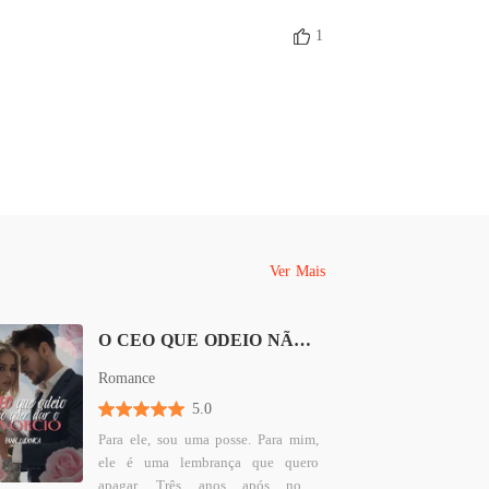
1
Ver Mais
O CEO QUE ODEIO NÃO QUER DAR O DIVÓRCIO
Romance
5.0
Para ele, sou uma posse. Para mim,
ele é uma lembrança que quero
apagar. Três anos após nossa