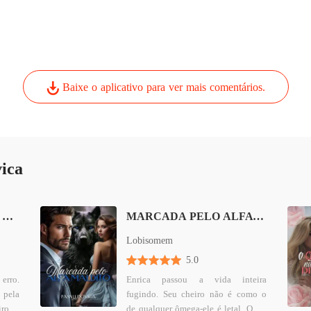
Baixe o aplicativo para ver mais comentários.
ica
Contrato de Vingança: A Bastarda e o Herdeiro da Máfia
MARCADA PELO ALFA MALDITO
Lobisomem
5.0
rro.
Enrica passou a vida inteira
 pela
fugindo. Seu cheiro não é como o
ro já
de qualquer ômega-ele é letal. Onde