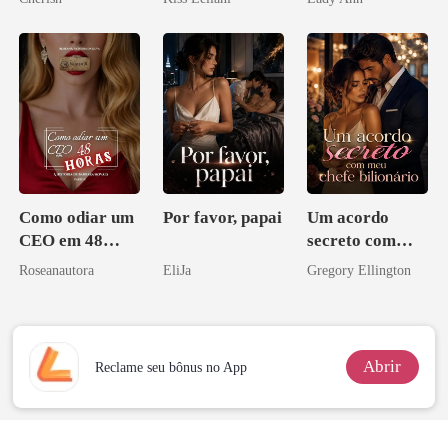
escrava do rei
Acendia
maligno
Lanternas Para
Ela
Como odiar um
Por favor, papai
Um acordo
CEO em 48
secreto com
horas
meu chefe
Roseanautora
EliJa
Gregory Ellington
bilionário
Abrir
Reclame seu bônus no App