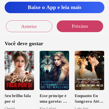
Baixe o App e leia mais
Próximo
Anterior
Você deve gostar
Seu brilho fala
Esse príncipe é
Enquanto Eu
por si
uma garota: A
Sangrava Até a
companheira
Morte, Ele
Cherish
Kiss Leilani
Lady Ann