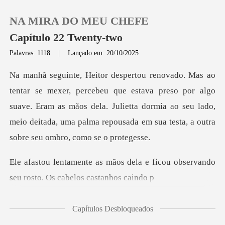
NA MIRA DO MEU CHEFE
Capítulo 22 Twenty-two
Palavras: 1118
|
Lançado em: 20/10/2025
0
stava preso por algo
Loja
suave. Eram as mãos dela. Julietta dormia ao seu lado,
meio dei
Histórico
Sair
dela e ficou observando
seu ros
Baixar App
Capítulos Desbloqueados