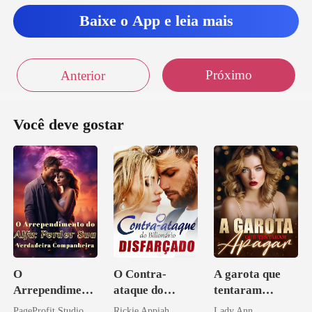
Baixe o App e leia mais
Próximo
Anterior
Você deve gostar
O
O Contra-
A garota que
Arrependiment
ataque do
tentaram
o do Alfa:
Bilionário
apagar
PageProfit Studio
Rickie Appiah
Lady Ann