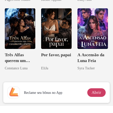
Perder Sua
Disfarçado
Verdadeira
Companheira
Três Alfas
Por favor, papai
A Ascensão da
querem um
Luna Feia
casamento
Constance Luna
EliJa
Syra Tucker
aberto
Abrir
Reclame seu bônus no App