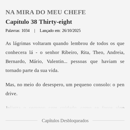
NA MIRA DO MEU CHEFE
Capítulo 38 Thirty-eight
Palavras: 1034
|
Lançado em: 26/10/2025
0
lá - o senhor Ribeiro, Rita, Theo, Andreia,
Loja
Bernardo, Mário,
Histórico
espero, um pequeno
Sair
o se fosse algo
Baixar App
sagrado. Aquilo con
Capítulos Desbloqueados