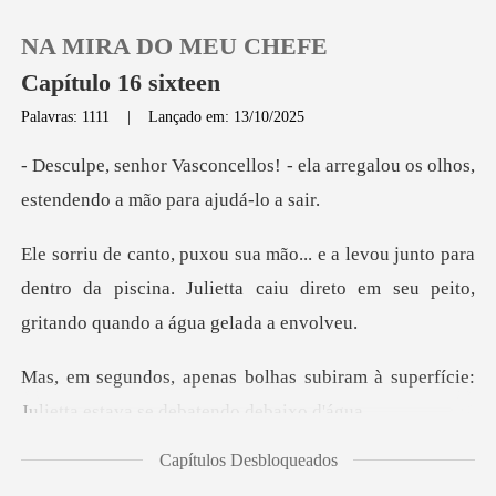
NA MIRA DO MEU CHEFE
Capítulo 16 sixteen
Palavras: 1111
|
Lançado em: 13/10/2025
0
- ela arregalou os olhos,
esten
Loja
to para
dentro da piscina. Julietta caiu direto em
Histórico
Sair
subiram à superfície:
Julietta e
Baixar App
Capítulos Desbloqueados