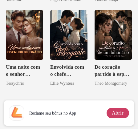
minha ex-
Contrato Real
Melhor Amiga
esposa
da Híbrida
Uma noite com
Envolvida com
De coração
o senhor
o chefe
partido à esposa
Bilionário
arrogante
de um bilionário
Tessychris
Ellie Wynters
Theo Montgomery
Abrir
Reclame seu bônus no App