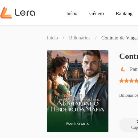
Início
Gênero
Ranking
Início
/
Bilionários
/
Contrato de Vinga
Contr
Pan
Bilionário
Cap