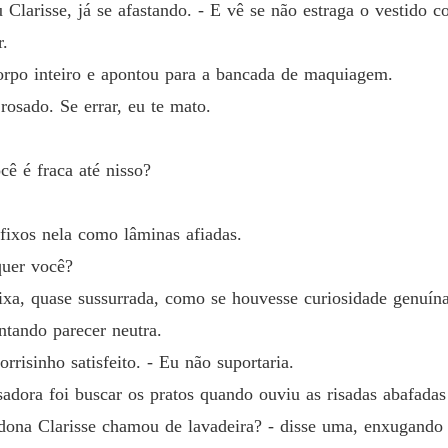
 Clarisse, já se afastando. - E vê se não estraga o vestido 
Capítul
r.
orpo inteiro e apontou para a bancada de maquiagem.
Capítulo
osado. Se errar, eu te mato.
Capítulo
cê é fraca até nisso?
Capítulo
 fixos nela como lâminas afiadas.
quer você?
Capítul
ixa, quase sussurrada, como se houvesse curiosidade genuín
ntando parecer neutra.
Capítul
rrisinho satisfeito. - Eu não suportaria.
sadora foi buscar os pratos quando ouviu as risadas abafada
Capítulo
 dona Clarisse chamou de lavadeira? - disse uma, enxugando