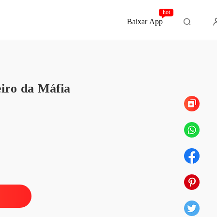
hot
Baixar App
Capítulo 72 Entre fios e promessas
iro da Máfia
o de Vingança: A Bastarda e o Herdeiro da Máfia
o 1 Onde Não Se Pertence
27/04/2025
o de Vingança: A Bastarda e o Herdeiro da Máfia
o 2 Mar, Café e Veneno
27/04/2025
o de Vingança: A Bastarda e o Herdeiro da Máfia
o 3 O Gosto do Nunca
27/04/2025
o de Vingança: A Bastarda e o Herdeiro da Máfia
 4 Brindes e Cacos
28/04/2025
o de Vingança: A Bastarda e o Herdeiro da Máfia