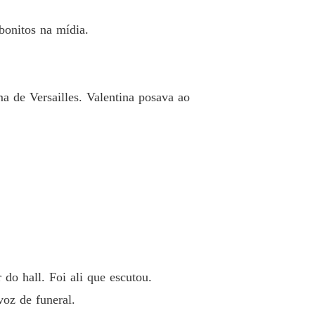
Contrato de Vingança: A Bastarda e o Herdeiro da Máfia
bonitos na mídia.
 33 Quando a Porta se Abre Errado
21/05/2025
Contrato de Vingança: A Bastarda e o Herdeiro da Máfia
o 34 Onde a Dor Começa
22/05/2025
a de Versailles. Valentina posava ao
Contrato de Vingança: A Bastarda e o Herdeiro da Máfia
o 35 O Anjo Tem Olhos Verdes
22/05/2025
Contrato de Vingança: A Bastarda e o Herdeiro da Máfia
 36 O Vulto que Sorri com Elegância
23/05/2025
Contrato de Vingança: A Bastarda e o Herdeiro da Máfia
o 37 Toda Herança É uma Maldição
24/05/2025
Contrato de Vingança: A Bastarda e o Herdeiro da Máfia
o 38 Família é Onde se Cavam as Covas
25/05/2025
 do hall. Foi ali que escutou.
Contrato de Vingança: A Bastarda e o Herdeiro da Máfia
oz de funeral.
o 39 As Mulheres Que Sobrevivem
25/05/2025