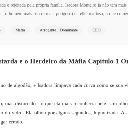
Capítul
a e rejeitada pela própria família, Isadora Monteiro já não tem mais n
i, o homem mais frio (e mais perigoso) da elite mafiosa, o que com
Contrat
Capítul
o
Máfia
Arrogante / Dominante
CEO
Contrat
Capítulo
Contrat
Capítulo
starda e o Herdeiro da Máfia Capítulo 1 O
also na sentença de todos que os feriram.

Capítulo
ndo o bastardo do meu primo? Pois então, queime com meu nome no 
pano de algodão, e Isadora limpava cada curva como se sua v
Capítul
osto, mas distorcido - o que ela mais reconhecia nele. Um olh
lo do vidro. Ela olhou por alguns segundos, hipnotizada. Às 
Capítul
gar errado.