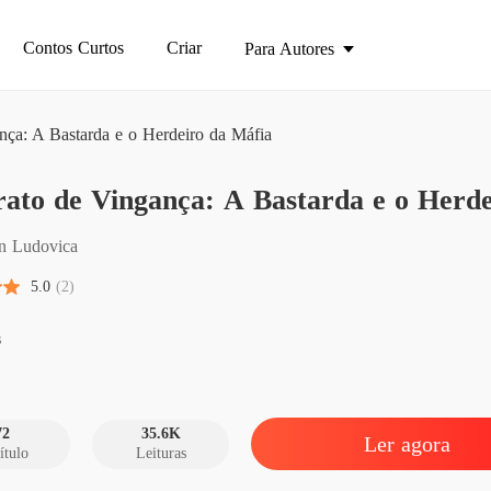
Contos Curtos
Criar
Para Autores
nça: A Bastarda e o Herdeiro da Máfia
ato de Vingança: A Bastarda e o Herde
Contrat
Capítul
n Ludovica
Contrat
5.0
(2)
Capítul
Contrat
s
Capítul
Contrat
Capítulo
72
35.6K
Ler agora
ítulo
Leituras
Contrat