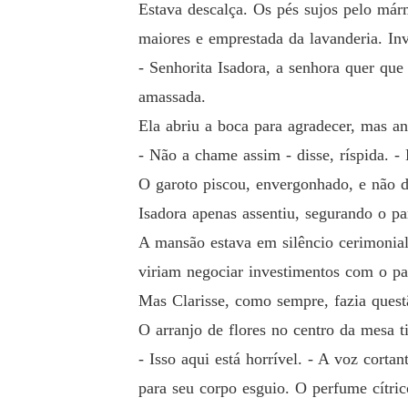
Estava descalça. Os pés sujos pelo má
maiores e emprestada da lavanderia. In
- Senhorita Isadora, a senhora quer qu
amassada.
Ela abriu a boca para agradecer, mas a
- Não a chame assim - disse, ríspida. -
O garoto piscou, envergonhado, e não d
Isadora apenas assentiu, segurando o p
A mansão estava em silêncio cerimonial
viriam negociar investimentos com o pat
Mas Clarisse, como sempre, fazia quest
O arranjo de flores no centro da mesa ti
- Isso aqui está horrível. - A voz corta
para seu corpo esguio. O perfume cítri