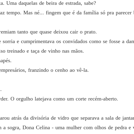
ta. Uma daquelas de beira de estrada, sabe?
 faz tempo. Mas né... fingem que é da família só pra parecer 
Capítulo
remiam tanto que quase deixou cair o prato.
Capítul
sse sorria e cumprimentava os convidados como se fosse a dam
iso treinado e taça de vinho nas mãos.
Capítul
apés.
mpresários, franzindo o cenho ao vê-la.
Capítulo
.
Capítul
 arder. O orgulho latejava como um corte recém-aberto.
Capítul
arou atrás da divisória de vidro que separava a sala de jantar
m a sogra, Dona Celina - uma mulher com olhos de pedra e v
Capítul