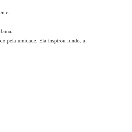
Contrato de Vingança: A Bastarda e o Herdeiro da Máfia
ente.
o 40 O Lado Suave do Predador
26/05/2025
 lama.
ado pela umidade. Ela inspirou fundo, a