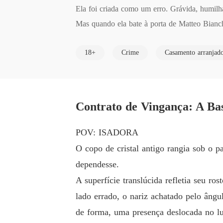
Ela foi criada como um erro. Grávida, humilhad
Mas quando ela bate à porta de Matteo Bianch
jogada letal.

18+
Crime
Casamento arranjad
Um casamento por contrato.

Uma proposta ousada.

E uma promessa: ninguém sai ileso.

Matteo quer vingança.

Contrato de Vingança: A Ba
Isadora quer o mundo em chamas.

E juntos, eles vão transformar um casamento f
POV: ISADORA
"Você quer ser minha esposa, mesmo carrega
O copo de cristal antigo rangia sob o 
dependesse.
A superfície translúcida refletia seu r
lado errado, o nariz achatado pelo ângu
de forma, uma presença deslocada no lu