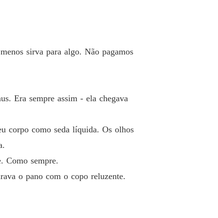
Contrato de Vingança: A Bastarda e o Herdeiro da Máfia
 19 Vestidos, Veneno e Verdades
08/05/2025
Contrato de Vingança: A Bastarda e o Herdeiro da Máfia
o 20 O Eco da Bastarda
09/05/2025
o menos sirva para algo. Não pagamos
Contrato de Vingança: A Bastarda e o Herdeiro da Máfia
o 21 Bebê de Ferro
10/05/2025
Contrato de Vingança: A Bastarda e o Herdeiro da Máfia
us. Era sempre assim - ela chegava
o 22 Quarto Compartilhado, Gaiola de Ouro
10/05/2025
Contrato de Vingança: A Bastarda e o Herdeiro da Máfia
eu corpo como seda líquida. Os olhos
o 23 Pesadelos em Véu Branco
11/05/2025
a.
Contrato de Vingança: A Bastarda e o Herdeiro da Máfia
te. Como sempre.
 24 Baile de Espinhos
12/05/2025
urava o pano com o copo reluzente.
Contrato de Vingança: A Bastarda e o Herdeiro da Máfia
 25 Cala a Boca e Sorria
13/05/2025