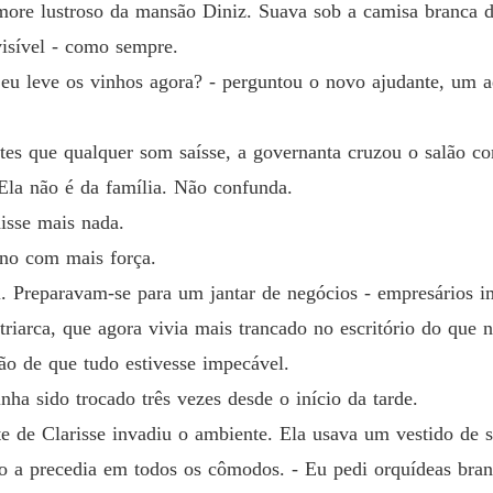
rmore lustroso da mansão Diniz. Suava sob a camisa branca 
Capítul
visível - como sempre.
e eu leve os vinhos agora? - perguntou o novo ajudante, um 
Capítulo
ntes que qualquer som saísse, a governanta cruzou o salão c
Capítul
 Ela não é da família. Não confunda.
isse mais nada.
Capítulo
ano com mais força.
. Preparavam-se para um jantar de negócios - empresários im
Capítulo
riarca, que agora vivia mais trancado no escritório do que n
ão de que tudo estivesse impecável.
Capítulo
nha sido trocado três vezes desde o início da tarde.
nte de Clarisse invadiu o ambiente. Ela usava um vestido de 
Capítulo
co a precedia em todos os cômodos. - Eu pedi orquídeas bran