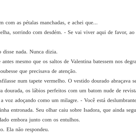
Capítulo
am com as pétalas manchadas, e achei que...
Capítul
elha, sorrindo com desdém. - Se vai viver aqui de favor, a
Capítul
 disse nada. Nunca dizia.
 antes mesmo que os saltos de Valentina batessem nos degra
Capítul
soubesse que precisava de atenção.
sfilasse num tapete vermelho. O vestido dourado abraçava s
Capítul
 dourada, os lábios perfeitos com um batom nude de revist
s, a voz adoçando como um milagre. - Você está deslumbran
Capítulo
inha entronada. Seu olhar caiu sobre Isadora, que ainda seg
dado embora junto com os entulhos.
Capítulo
to. Ela não respondeu.