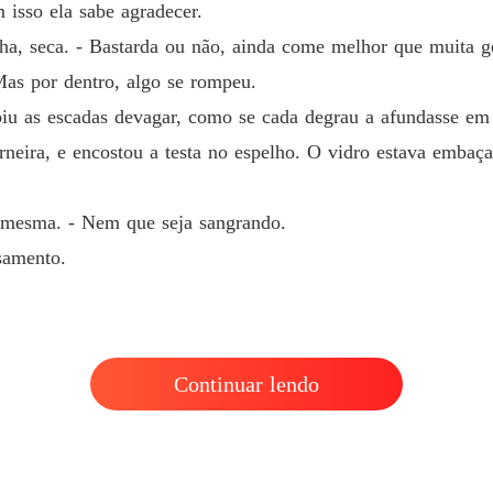
 isso ela sabe agradecer.
elha, seca. - Bastarda ou não, ainda come melhor que muita g
Capítul
as por dentro, algo se rompeu.
biu as escadas devagar, como se cada degrau a afundasse em
orneira, e encostou a testa no espelho. O vidro estava embaç
si mesma. - Nem que seja sangrando.
samento.
Continuar lendo