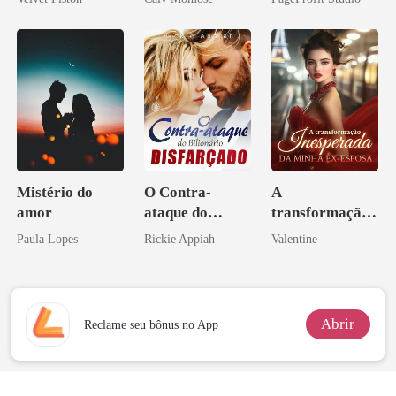
Contrato Real
da Híbrida
Mistério do
O Contra-
A
amor
ataque do
transformação
Bilionário
inesperada da
Paula Lopes
Rickie Appiah
Valentine
Disfarçado
minha ex-
esposa
Abrir
Reclame seu bônus no App