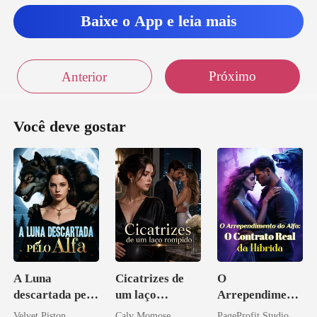
Baixe o App e leia mais
Próximo
Anterior
Você deve gostar
A Luna
Cicatrizes de
O
descartada pelo
um laço
Arrependiment
Alfa
rompido
o do Alfa: O
Velvet Piston
Calv Momose
PageProfit Studio