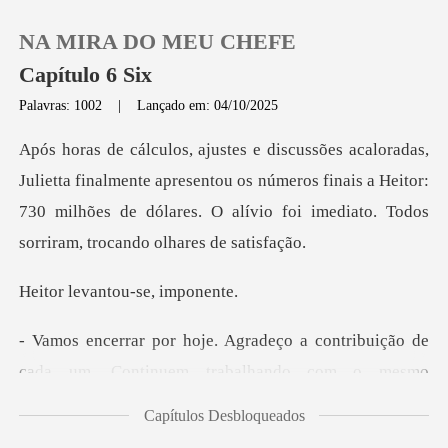
NA MIRA DO MEU CHEFE
Capítulo 6 Six
Palavras: 1002
|
Lançado em: 04/10/2025
0
lmente apresentou os números finais a Heitor:
Loja
730 milhões de dólares.
Histórico
antou-se,
Sair
a contribuição de
cada um. Continuem
Baixar App
Capítulos Desbloqueados