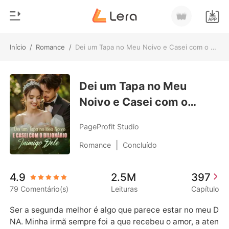
Início
/
Romance
/
Dei um Tapa no Meu Noivo e Casei com o Bilionário Inimigo Dele
0
Início
Loja
Dei um Tapa no Meu
Gênero
Noivo e Casei com o
Moderno
Histórico
Bilionário Inimigo Dele
Lobisomem
PageProfit Studio
Sair
Contos
|
Romance
Concluído
Romance
Baixar App
4.9
2.5M
397
Bilionários
79 Comentário(s)
Leituras
Capítulo
Ranking
Ser a segunda melhor é algo que parece estar no meu D
NA. Minha irmã sempre foi a que recebeu o amor, a aten