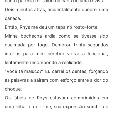
canto parecia ter saído da capa de uma revista.
 dele planejando minha "desaparição" súbita.

Dois minutos atrás, acidentalmente quebrei uma
Obviamente, eu precisava de álcool. Muito álcool.

E foi aí que ele apareceu.

caneca.
Alto, perigoso, indecentemente bonito. O tipo de home
Então, Rhys me deu um tapa no rosto-forte.
m que te faz querer pecar só pela presença. Eu o tinha e
ncontrado apenas uma vez antes, e naquela noite, por a
Minha bochecha ardia como se tivesse sido
caso, ele estava no mesmo bar que meu eu bêbado e c
queimada por fogo. Demorou trinta segundos
heio de autocomiseração. Então fiz a única coisa lógica: 
o arrastei para um quarto de hotel e arranquei suas rou
inteiros para meu cérebro voltar a funcionar,
pas.

lentamente recompondo a realidade.
Foi imprudente. Foi estúpido. Foi completamente desac
onselhável.

"Você tá maluco?" Eu cerrei os dentes, forçando
Mas também foi: O melhor sexo da minha vida.

as palavras a saírem com esforço entre a dor do
E, como se descobriu, a melhor decisão que eu já tomei.

Porque meu caso de uma noite não é apenas um cara q
choque.
ualquer. Ele é mais rico que Rhys, mais poderoso que to
Os lábios de Rhys estavam comprimidos em
da a minha família, e definitivamente mais perigoso do
 que eu deveria estar "brincando".

uma linha fria e firme, sua expressão sombria e
E agora, ele não vai me deixar ir embora.