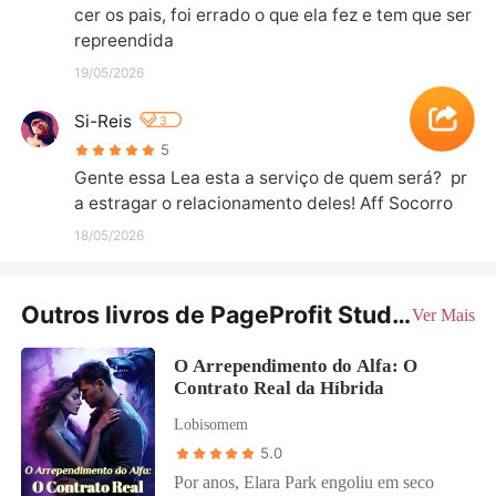
cer os pais, foi errado o que ela fez e tem que ser 
repreendida
19/05/2026
Si-Reis
3
5
Gente essa Lea esta a serviço de quem será?  pr
a estragar o relacionamento deles! Aff Socorro
18/05/2026
Outros livros de PageProfit Studio
Ver Mais
O Arrependimento do Alfa: O
Contrato Real da Híbrida
Lobisomem
5.0
Por anos, Elara Park engoliu em seco