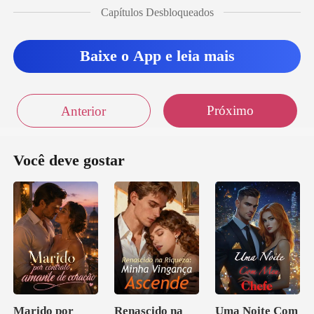
Capítulos Desbloqueados
f
Baixe o App e leia mais
Próximo
Anterior
Você deve gostar
Marido por
Renascido na
Uma Noite Com