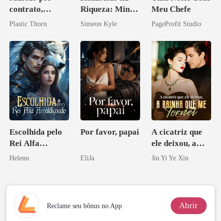
contrato,
Riqueza: Minha
Meu Chefe
amante de
Vingança
Plastic Thorn
Simeon Kyle
PageProfit Studio
coração
Ascende
Escolhida pelo
Por favor, papai
A cicatriz que
Rei Alfa
ele deixou, a
Amaldiçoado
rainha que me
Helenn
EliJa
Jin Yi Ye Xin
tornei
Abrir
Reclame seu bônus no App