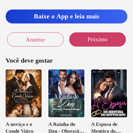
Baixe o App e leia mais
Próximo
Anterior
Você deve gostar
A noviça e o
A Rainha do
A Esposa de
Conde Viúvo
Don - Obsessão,
Mentira do