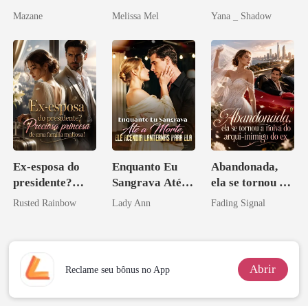
Paixão e Sangue
Sottocapo
Mazane
Melissa Mel
Yana _ Shadow
Ex-esposa do
Enquanto Eu
Abandonada,
presidente?
Sangrava Até a
ela se tornou a
Preciosa
Morte, Ele
noiva do arqui-
Rusted Rainbow
Lady Ann
Fading Signal
princesa de uma
Acendia
inimigo do ex
família
Lanternas Para
mafiosa!
Ela
Abrir
Reclame seu bônus no App