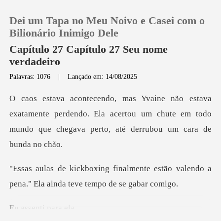
Dei um Tapa no Meu Noivo e Casei com o
Bilionário Inimigo Dele
Capítulo 27 Capítulo 27 Seu nome
verdadeiro
0
Palavras: 1076
|
Lançado em: 14/08/2025
Loja
mente perdendo. Ela acertou um chute em todo
mundo que
Histórico
Sair
ente estão valendo a
pena." Ela a
Baixar App
enti p