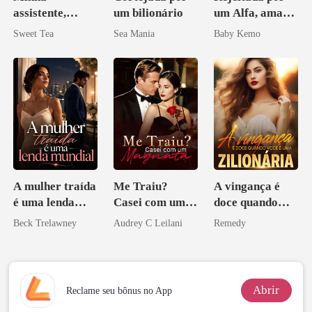
assistente,
um bilionário
um Alfa, amada
minha esposa
por um
Sweet Tea
Sea Mania
Baby Kemo
misteriosa
Licantropo
A mulher traída
Me Traiu?
A vingança é
é uma lenda
Casei com um
doce quando
mundial
Magnata
você é uma
Beck Trelawney
Audrey C Leilani
Remedy
zilionária
Abrir
Reclame seu bônus no App