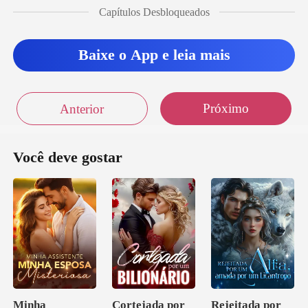
Capítulos Desbloqueados
lmente decidiu apare
Baixe o App e leia mais
Próximo
Anterior
Você deve gostar
Minha
Cortejada por
Rejeitada por