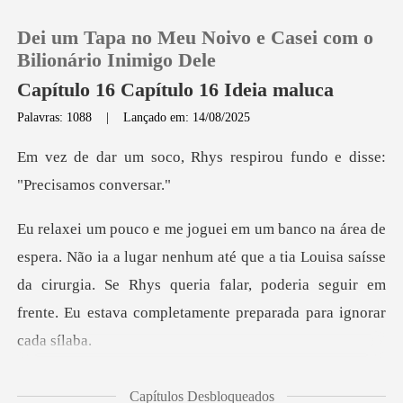
Dei um Tapa no Meu Noivo e Casei com o
Bilionário Inimigo Dele
Capítulo 16 Capítulo 16 Ideia maluca
Palavras: 1088
|
Lançado em: 14/08/2025
0
ys respirou fundo e disse
Loja
Histórico
nenhum até que a tia Louisa saísse
da cirurgia. Se Rhys queria falar, poderi
Sair
Baixar App
u ao meu lad
Capítulos Desbloqueados