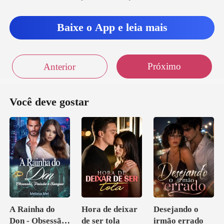
Baixe o App e leia mais
Próximo
Anterior
Você deve gostar
A Rainha do
Hora de deixar
Desejando o
Don - Obsessão,
de ser tola
irmão errado