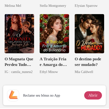
Paixão e Sangue
Melissa Mel
Stella Montgomery
Elysian Sparrow
O Magnata Que
A Traição Fria
O destino pode
Perdeu Tudo
e Amarga do
ser mudado?
Inclusive Ela
Bilionário
IG : camila_nuness2
Ethyl Minow
Mia Caldwell
Abrir
Reclame seu bônus no App