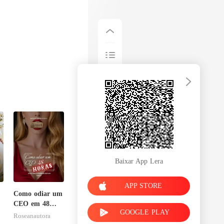
Baixar App Lera
APP STORE
Como odiar um
CEO em 48
GOOGLE PLAY
horas
Roseanautora