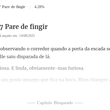
 Pare de fingir
|
4.28%
7 Pare de fingir
Lançado em: 14/08/2025
uando a porta da escada s
sa. E linda, obvi
go que fica na boca, Rhys G
. Ele nunca tinha encontrado o
—— Capítulo Bloqueado ——