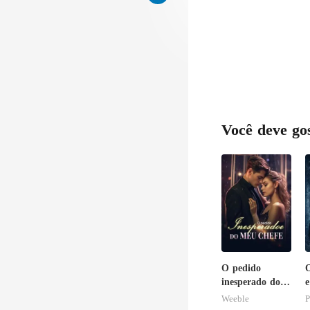
Você deve go
O pedido
inesperado do
e
meu chefe
E
Weeble
P
O