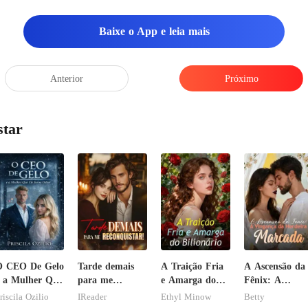
Baixe o App e leia mais
Anterior
Próximo
star
O CEO De Gelo
Tarde demais
A Traição Fria
A Ascensão da
 a Mulher Que
para me
e Amarga do
Fênix: A
le Jurou
reconquistar!
Bilionário
Vingança da
riscila Ozilio
IReader
Ethyl Minow
Betty
diar
Herdeira