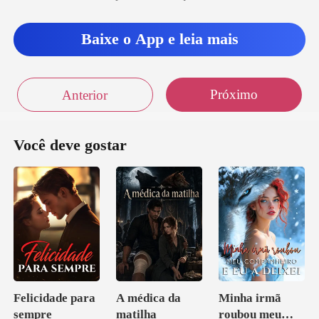
Baixe o App e leia mais
Próximo
Anterior
Você deve gostar
Felicidade para
A médica da
Minha irmã
sempre
matilha
roubou meu