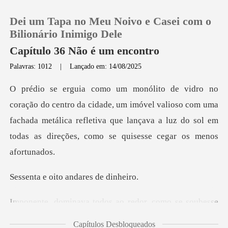
Dei um Tapa no Meu Noivo e Casei com o
Bilionário Inimigo Dele
Capítulo 36 Não é um encontro
Palavras: 1012
|
Lançado em: 14/08/2025
0
Loja
de, um imóvel valioso com uma
fachada metálica refletiva que lançava a lu
Histórico
Sair
ito andares
Baixar App
redor, como se soubesse
que
Capítulos Desbloqueados