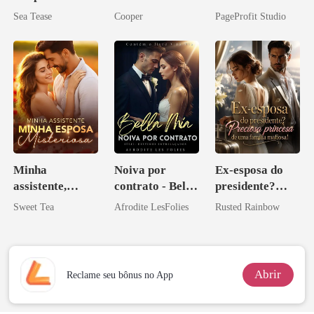
companheiro e
Sea Tease
Cooper
PageProfit Studio
eu a deixei
Minha
Noiva por
Ex-esposa do
assistente,
contrato - Bella
presidente?
minha esposa
Mia
Preciosa
Sweet Tea
Afrodite LesFolies
Rusted Rainbow
misteriosa
princesa de uma
família
mafiosa!
Abrir
Reclame seu bônus no App