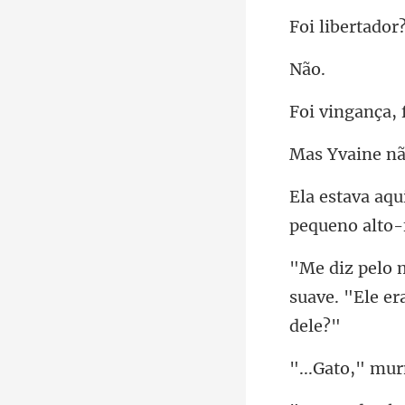
ibert
ã
pequ
suave. "Ele er
mur