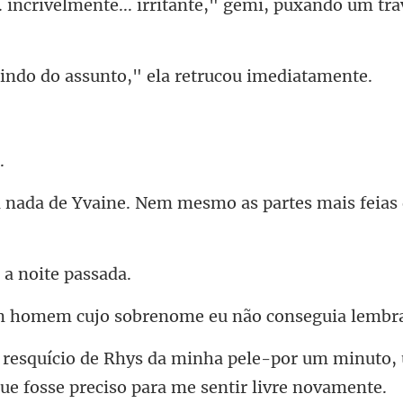
e... irritante," gemi, puxando
do assunto," ela re
ne. Nem mesmo as partes ma
. a noi
cujo sobrenome eu n
ele-por um minuto,
que