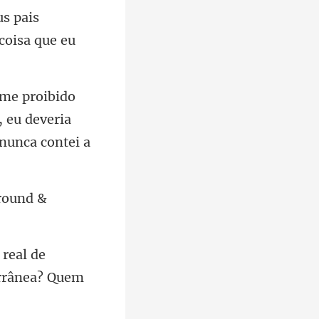
s pais
 eu deveria
rou
 real de