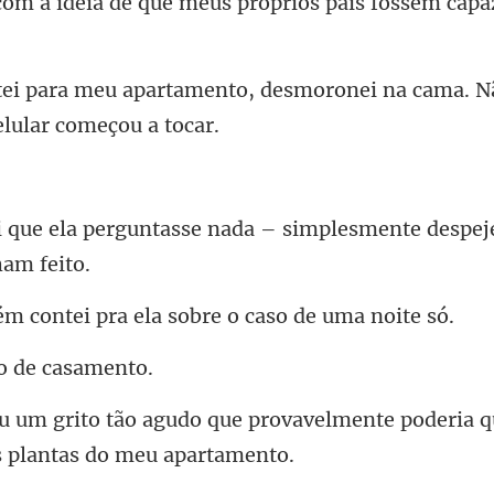
com a ideia de que
to, desmoronei na cama. 
se nada – simplesmente despej
tei pra ela sobre o
o de
provavelmente poderia q