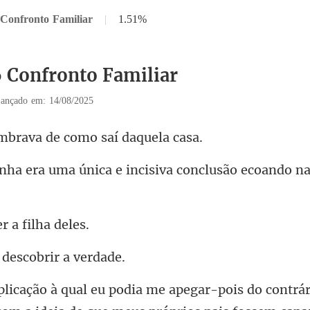
 Confronto Familiar
|
1.51%
6 Confronto Familiar
ançado em: 14/08/2025
rava de como s
única e incisiva conclus
r a fi
 descobr
do contrá