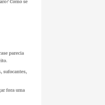
raro? Como se
rase parecia
, sufocantes,
gar fora