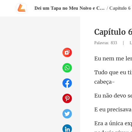
Dei um Tapa no Meu Noivo e Casei com o Bilionário Inimigo Dele
/
Capítulo 6
Capítulo 
|
Palavras: 833
L
o se
ava