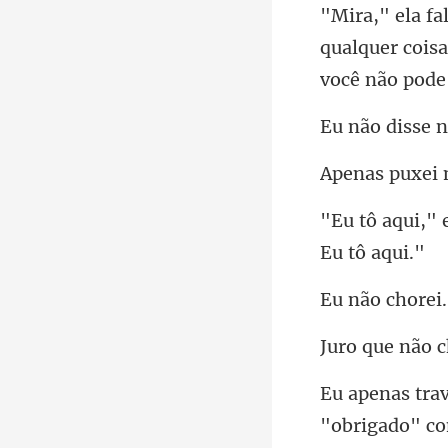
qualquer coisa
disse
ão c
ue não
"obrigado"