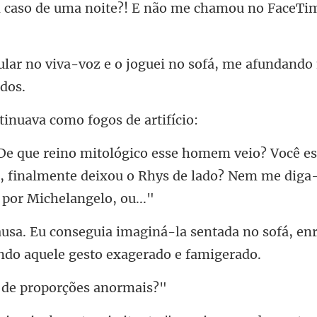
oite?! E não me chamou no F
o joguei no sofá, me afundando
inuava como fog
, finalmente deixou o Rhys de lado? Ne
sentada no sofá, e
de proporçõ