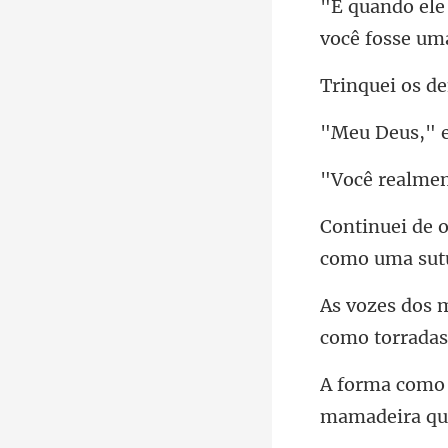
você f
de
s," 
como uma sut
como torr