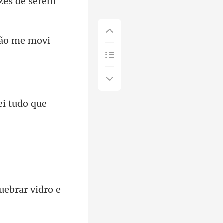
Não me movi
ei
uebrar vidro e