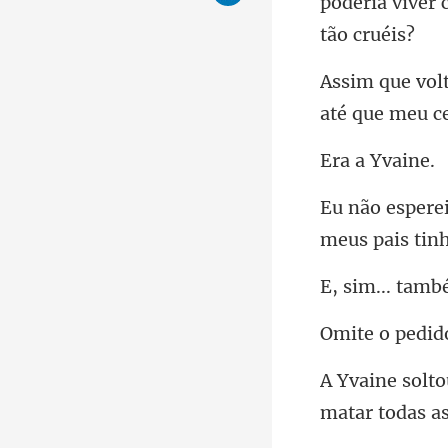
poderia viver 
a Yv
edid
m