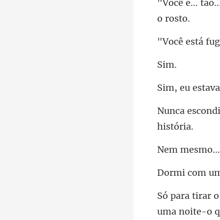
i
eu es
..
uma noite-o 