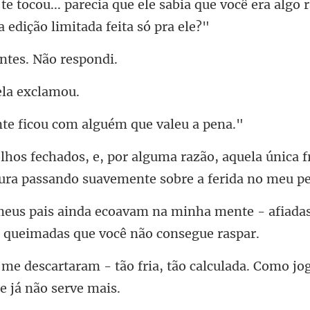
abia que você era algo 
ntes. Nã
ela
icou com alguém q
o, aquela única f
ura p
nha mente - afiadas
ria, tão calculada. Como jo