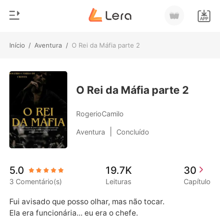
Início
/
Aventura
/
O Rei da Máfia parte 2
0
Início
Loja
Gênero
O Rei da Máfia parte 2
Moderno
Histórico
RogerioCamilo
Lobisomem
|
Aventura
Concluído
Sair
Contos
Romance
Baixar App
5.0
19.7K
30
Bilionários
3 Comentário(s)
Leituras
Capítulo
Ranking
Fui avisado que posso olhar, mas não tocar. 

Ela era funcionária... eu era o chefe. 
