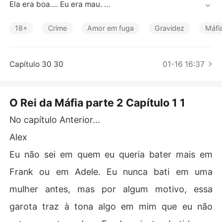
Contos Curtos
Ela era boa.... Eu era mau. 

Ela estava segura... eu era perigoso. 

Ela praticamente tinha a palavra proibido impresso em
18+
Crime
Amor em fuga
Gravidez
Máfi
 sua testa. 

No meu mundo, quando você é o chefe, você tem segre
dos, mas o que eu nunca esperei foi que ela tivesse seu
Capítulo 30 30
01-16 16:37
s próprios segredos. 

Quando você está na Máfia, é considerado muitas cois
O Rei da Máfia parte 2 Capítulo 1 1
as, mas nunca pensei que seria visto como o anjo da gu
No capítulo Anterior...
Alex
Eu não sei em quem eu queria bater mais em
Frank ou em Adele. Eu nunca bati em uma
mulher antes, mas por algum motivo, essa
garota traz à tona algo em mim que eu não