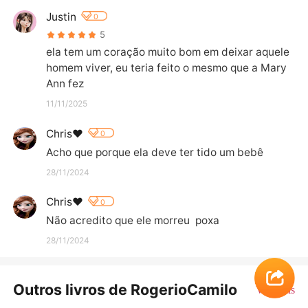
Justin
0
5
ela tem um coração muito bom em deixar aquele 
homem viver, eu teria feito o mesmo que a Mary 
Ann fez
11/11/2025
Chris❤️
0
Acho que porque ela deve ter tido um bebê
28/11/2024
Chris❤️
0
Não acredito que ele morreu  poxa
28/11/2024
Outros livros de RogerioCamilo
Ver Mais