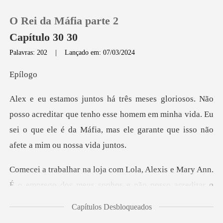
O Rei da Máfia parte 2
Capítulo 30 30
Palavras: 202
|
Lançado em: 07/03/2024
0
íl
Loja
itar que tenho esse homem em minha vida. Eu
sei o que ele é da Má
Histórico
Sair
Mary Ann.
É o emprego dos meus sonhos e não p
Baixar App
Capítulos Desbloqueados