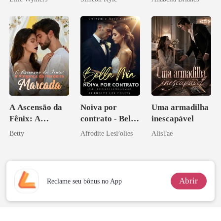
Ascende
A Ascensão da
Noiva por
Uma armadilha
Fênix: A
contrato - Bella
inescapável
Vingança da
Mia
Betty
Afrodite LesFolies
AlisTae
Herdeira
Marcada
Abrir
Reclame seu bônus no App