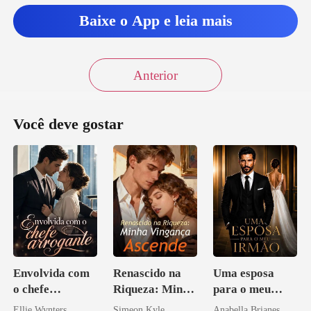
Baixe o App e leia mais
Anterior
Você deve gostar
Envolvida com
Renascido na
Uma esposa
o chefe
Riqueza: Minha
para o meu
arrogante
Vingança
irmão
Ellie Wynters
Simeon Kyle
Anabella Brianes