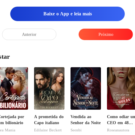
Baixe o App e leia mais
Anterior
Próximo
star
ortejada por
A prometida do
Vendida ao
Como odiar u
m bilionário
Capo italiano
Senhor da Noite
CEO em 48
horas
ea Mania
Edilaine Beckert
Seenbi
Roseanautora