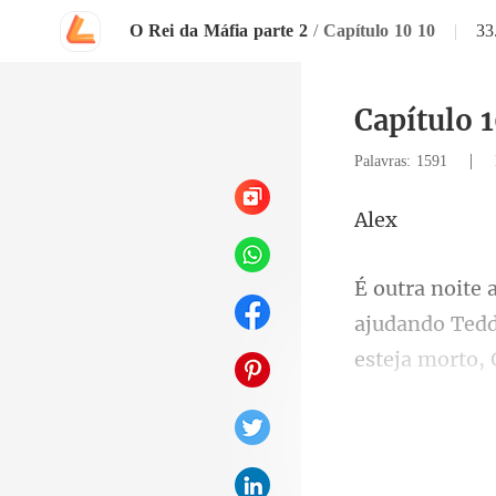
O Rei da Máfia parte 2
/
Capítulo 10 10
|
33
Capítulo 1
|
Palavras: 1591
l
esteja morto,
s