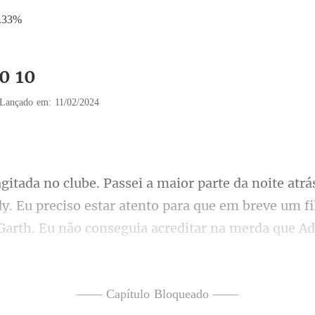
.33%
0 10
Lançado em: 11/02/2024
para que em breve um fi
 Garth. Eu não conseguia acreditar na merda que A
—— Capítulo Bloqueado ——