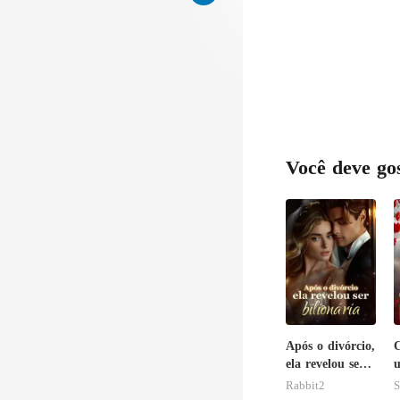
Você deve go
Após o divórcio,
C
ela revelou ser
u
bilionária
Rabbit2
S