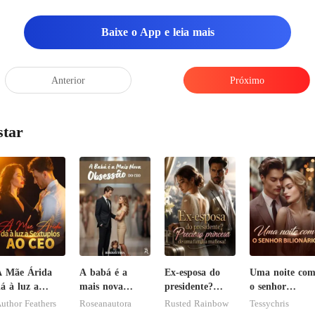
Baixe o App e leia mais
Anterior
Próximo
star
A Mãe Árida
A babá é a
Ex-esposa do
Uma noite co
á à luz a
mais nova
presidente?
o senhor
extuplos ao
obsessão do
Preciosa
Bilionário
uthor Feathers
Roseanautora
Rusted Rainbow
Tessychris
CEO
CEO
princesa de