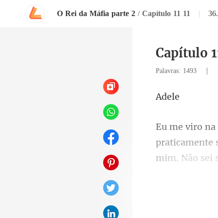
O Rei da Máfia parte 2
/
Capítulo 11 11
|
36
Capítulo 1
|
Palavras: 1493
d
mim. Não sei s
diss