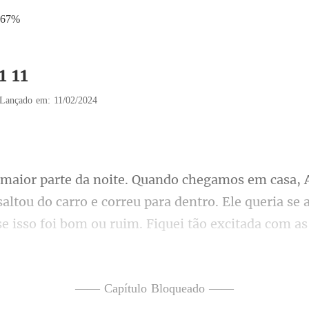
.67%
1 11
Lançado em: 11/02/2024
ro. Ele queria se 
e isso foi bom ou ruim. Fiquei tão excitada com as
—— Capítulo Bloqueado ——