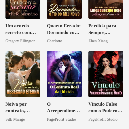
Um acordo
Quarto Errado:
Perdida para
secreto com
Dormindo com
Sempre,
meu chefe
o Tio do Meu
Enlouquecido
Gregory Ellington
Charlotte
Zhen Xiang
bilionário
Noivo
pelo
Arrependiment
o
Noiva por
O
Vínculo Falso
contrato,
Arrependiment
com o Poderoso
obsessão eterna
o do Alfa: O
Inimigo do Meu
Silk Mirage
PageProfit Studio
PageProfit Studio
Contrato Real
Ex