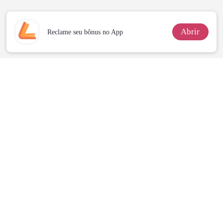
da Híbrida
Abrir
Reclame seu bônus no App