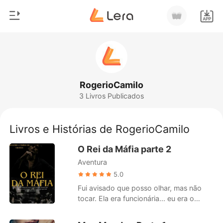
0
Início
Loja
Gênero
RogerioCamilo
3 Livros Publicados
Moderno
Histórico
Lobisomem
Livros e Histórias de RogerioCamilo
Sair
Contos
O Rei da Máfia parte 2
Romance
Aventura
Baixar App
Bilionários
5.0
Fui avisado que posso olhar, mas não
Ranking
tocar. Ela era funcionária... eu era o
chefe. Ela era boa.... Eu era mau. Ela
estava segura... eu era perigoso. Ela