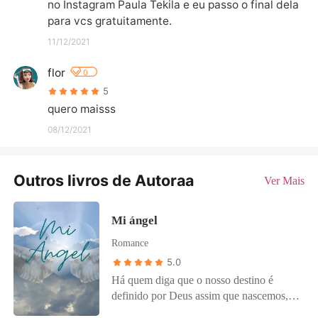
no Instagram Paula Tekila e eu passo o final dela 
para vcs gratuitamente.
11/12/2021
flor
0
5
quero maisss
08/12/2021
Outros livros de Autoraa
Ver Mais
Mi ángel
Romance
5.0
Há quem diga que o nosso destino é
definido por Deus assim que nascemos,
você acredita? Cristina e Frederico terão