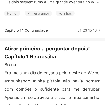
Contos Curtos
 Os dois seguem rumo a uma grande aventura no velho
 oeste. (história incompleta por bloqueio criativo)
Humor
Primeiro amor
Fofinhos
Capítulo 14 Continuidade
01-23 15:16
Atirar primeiro... perguntar depois!
Capítulo 1 Represália
Breno
Era mais um dia de caçada pelo oeste do Weine,
empunhando minha pistola não havia homem
com colhões o suficiente para me derrubar.
Apenas um se atreveu a cruzar o meu caminho,