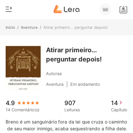
Início
/
Aventura
/
Atirar primeiro... perguntar depois!
0
Início
Loja
Atirar primeiro...
Gênero
perguntar depois!
Moderno
Histórico
Lobisomem
Autoraa
Sair
Contos
|
Aventura
Em andamento
Romance
Baixar App
4.9
907
14
Bilionários
14 Comentário(s)
Leituras
Capítulo
Ranking
Breno é um sanguinário fora da lei que cruza o caminho
 de seu maior inimigo, acaba sequestrando a filha dele.