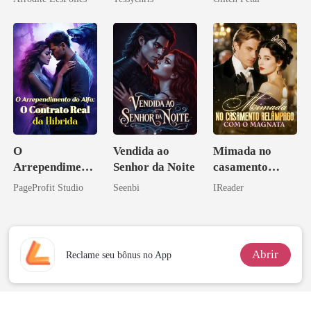
pai dele
O
Vendida ao
Mimada no
Arrependiment
Senhor da Noite
casamento
o do Alfa: O
relâmpago com
PageProfit Studio
Seenbi
IReader
Contrato Real
o magnata
da Híbrida
Abrir
Reclame seu bônus no App