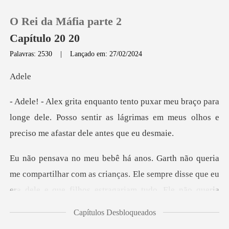
O Rei da Máfia parte 2
Capítulo 20 20
Palavras: 2530
|
Lançado em: 27/02/2024
0
d
para
Loja
longe dele. Posso sentir as lágrimas em meus o
Histórico
Sair
artilhar com as crianças. Ele sempre disse que eu
era dele e
Baixar App
Capítulos Desbloqueados