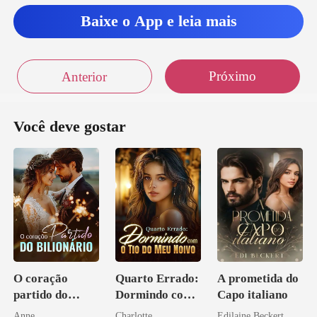
Baixe o App e leia mais
Próximo
Anterior
Você deve gostar
O coração
Quarto Errado:
A prometida do
partido do
Dormindo com
Capo italiano
bilionário
o Tio do Meu
Anne
Charlotte
Edilaine Beckert