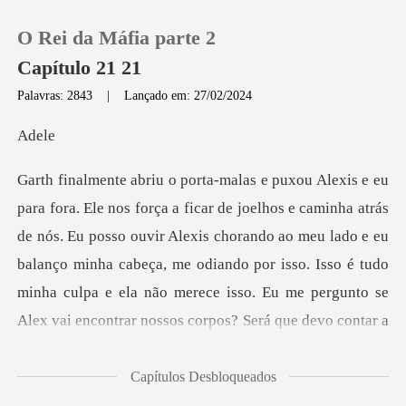
O Rei da Máfia parte 2
Capítulo 21 21
Palavras: 2843
|
Lançado em: 27/02/2024
0
d
Loja
rás
de nós. Eu posso ouvir Alexis chorando ao meu lado e eu
Histórico
balanço minha cabeça, me odiando por isso. Isso é tud
Sair
Baixar App
Capítulos Desbloqueados