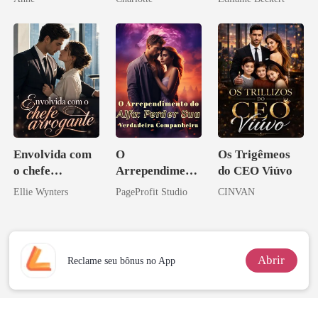
Noivo
Envolvida com
O
Os Trigêmeos
o chefe
Arrependiment
do CEO Viúvo
arrogante
o do Alfa:
Ellie Wynters
PageProfit Studio
CINVAN
Perder Sua
Verdadeira
Companheira
Abrir
Reclame seu bônus no App