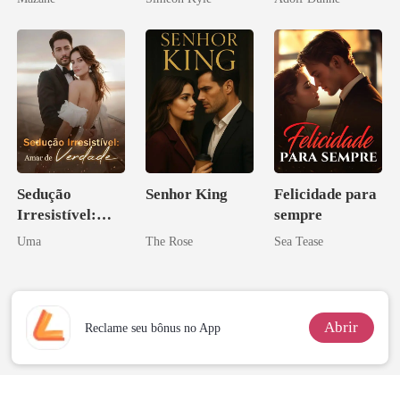
Ascende
Sedução
Senhor King
Felicidade para
Irresistível:
sempre
Amar de
Uma
The Rose
Sea Tease
Verdade
Abrir
Reclame seu bônus no App