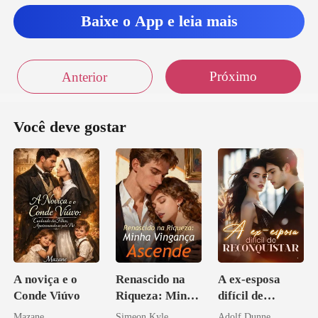
Baixe o App e leia mais
Próximo
Anterior
Você deve gostar
A noviça e o
Renascido na
A ex-esposa
Conde Viúvo
Riqueza: Minha
difícil de
Vingança
reconquistar
Mazane
Simeon Kyle
Adolf Dunne