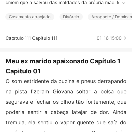
Contos Curtos
omem que a salvou das maldades da própria mãe. Mes
mo vivendo ao lado de um homem frio e prepotente, Gi
ovana aprendeu a amar Antony. Mas sua vida muda co
Casamento arranjado
Divórcio
Arrogante / Dominan
mpletamente, quando dois dias depois da morte repenti
na de Nicolau, Giovana recebe a notícia que sua irmã m
ais nova está internada em estado grave, e que precisa
Capítulo 111 Capitulo 111
01-16 15:00
 de uma transfusão de sangue. Quando Antony a imped
e de ajudar a irmã, obrigando-a a ir assinar o divórcio, c
ondenando Gina a morte. Para Giovana não há mais mo
Meu ex marido apaixonado Capítulo 1
tivos para manter-se casada com Antony, mesmo aman
Capitulo 01
do-o, ela sabe que não consegue perdoá-lo por todo o
 mal que ele causou a ela durante aqueles três longos a
O som estridente da buzina e pneus derrapando
nos e que custou a vida da própria irmã. Mas Antony, ao 
perceber a injustiça que cometeu, não aceitará perdê-l
na pista fizeram Giovana soltar a bolsa que
a facilmente. Ele quer reconquistá-la e fará de tudo par
segurava e fechar os olhos tão fortemente, que
a ter o amor de Giovana novamente.
poderia sentir a cabeça latejar de dor. Ainda
tremula, ela sentiu o vapor quente que saía do