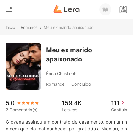
Início
/
Romance
/
Meu ex marido apaixonado
0
Início
Loja
Meu ex marido
Gênero
apaixonado
Moderno
Histórico
Lobisomem
Érica Christiehh
Sair
Contos
|
Romance
Concluído
Romance
Baixar App
5.0
159.4K
111
Bilionários
2 Comentário(s)
Leituras
Capítulo
Ranking
Giovana assinou um contrato de casamento, com um h
omem que ela mal conhecia, por gratidão a Nicolau, o h