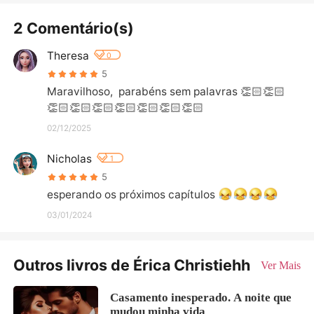
2 Comentário(s)
Theresa
0
5
Maravilhoso,  parabéns sem palavras 👏🏻👏🏻
👏🏻👏🏻👏🏻👏🏻👏🏻👏🏻👏🏻
02/12/2025
Nicholas
1
5
esperando os próximos capítulos 
03/01/2024
Outros livros de Érica Christiehh
Ver Mais
Casamento inesperado. A noite que
mudou minha vida