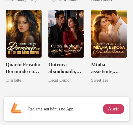
Sangue
Quarto Errado:
Outrora
Minha
Dormindo com
abandonada,
assistente,
o Tio do Meu
agora intocável
minha esposa
Charlotte
Decaf Demon
Sweet Tea
Noivo
misteriosa
Abrir
Reclame seu bônus no App