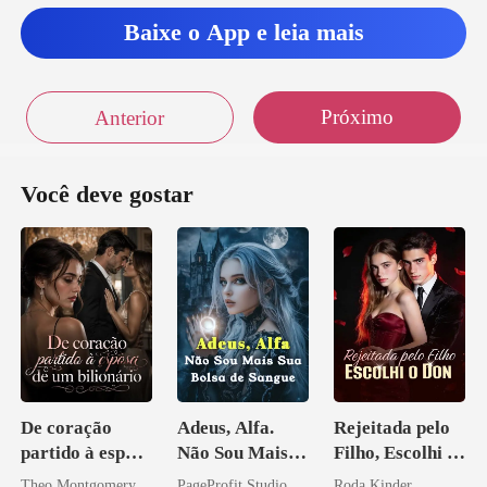
Baixe o App e leia mais
Próximo
Anterior
Você deve gostar
De coração
Adeus, Alfa.
Rejeitada pelo
partido à esposa
Não Sou Mais
Filho, Escolhi o
de um bilionário
Sua Bolsa de
Don
Theo Montgomery
PageProfit Studio
Roda Kinder