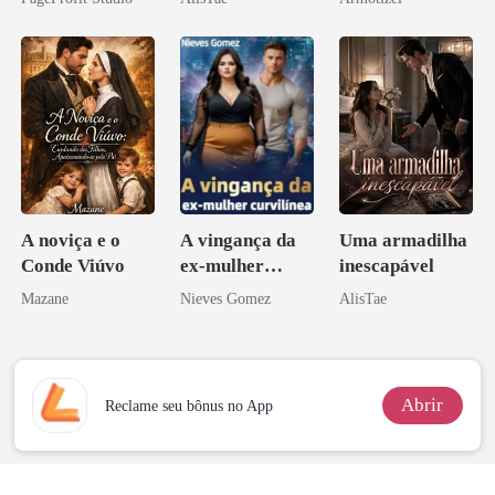
eu a deixei
namorado?!
Psicopata :
CONTRATO
DE SANGUE
A noviça e o
A vingança da
Uma armadilha
Conde Viúvo
ex-mulher
inescapável
curvilínea
Mazane
Nieves Gomez
AlisTae
Abrir
Reclame seu bônus no App