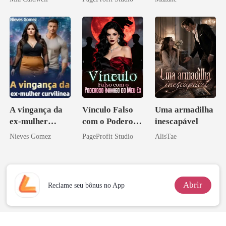
Contrato Real
da Híbrida
A vingança da
Vínculo Falso
Uma armadilha
ex-mulher
com o Poderoso
inescapável
curvilínea
Inimigo do Meu
Nieves Gomez
PageProfit Studio
AlisTae
Ex
Abrir
Reclame seu bônus no App