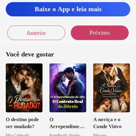
Baixe o App e leia mais
Próximo
Anterior
Você deve gostar
O destino pode
O
A noviça e o
ser mudado?
Arrependiment
Conde Viúvo
o do Alfa: O
Mia Caldwell
PageProfit Studio
Mazane