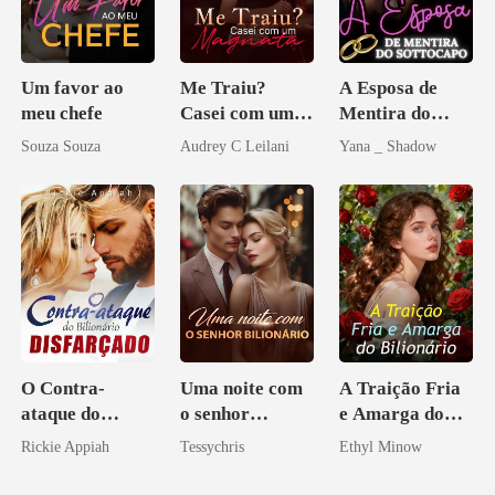
Um favor ao
Me Traiu?
A Esposa de
meu chefe
Casei com um
Mentira do
Magnata
Sottocapo
Souza Souza
Audrey C Leilani
Yana _ Shadow
O Contra-
Uma noite com
A Traição Fria
ataque do
o senhor
e Amarga do
Bilionário
Bilionário
Bilionário
Rickie Appiah
Tessychris
Ethyl Minow
Disfarçado