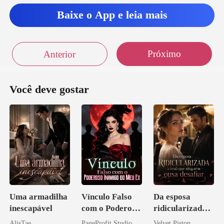
Baixe o App e leia mais
Próximo
Anterior
Você deve gostar
Uma armadilha
Vínculo Falso
Da esposa
inescapável
com o Poderoso
ridicularizada à
Inimigo do Meu
irmã que
AlisTae
PageProfit Studio
Velvet Piston