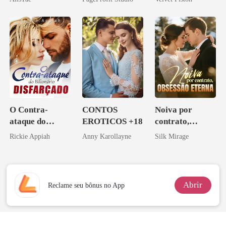
Ex
ninguém ousa
desafiar
O Contra-
CONTOS
Noiva por
ataque do
EROTICOS +18
contrato,
Bilionário
obsessão eterna
Rickie Appiah
Anny Karollayne
Silk Mirage
Disfarçado
Abrir
Reclame seu bônus no App