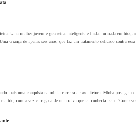
ata
eira. Uma mulher jovem e guerreira, inteligente e linda, formada em bioquím
 Uma criança de apenas seis anos, que faz um tratamento delicado contra essa
uista na minha carreira de arquitetura. Minha postagem orgulhosa foi saudada pelo toque estridente do
cante