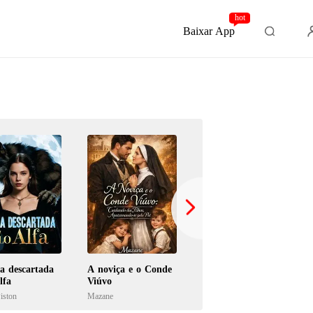
hot
Baixar App
a descartada
A noviça e o Conde
Rejeitada pelo meu
lfa
Viúvo
ex, desejada pelo pai
dele
iston
Mazane
Glitch Petal