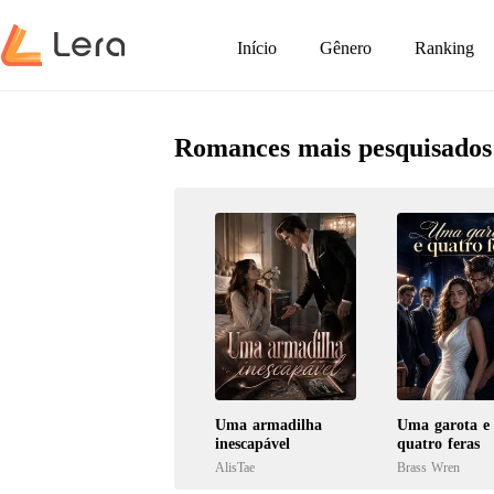
Início
Gênero
Ranking
Romances mais pesquisados
Uma armadilha
Uma garota e
inescapável
quatro feras
AlisTae
Brass Wren