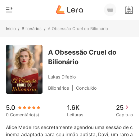
Início
/
Bilionários
/
A Obsessão Cruel do Bilionário
0
Início
Loja
A Obsessão Cruel do
Gênero
Bilionário
Moderno
Histórico
Lobisomem
Lukas Difabio
Sair
Contos
|
Bilionários
Concluído
Romance
Baixar App
5.0
1.6K
25
Bilionários
0 Comentário(s)
Leituras
Capítulo
Ranking
Alice Medeiros secretamente agendou uma sessão de c
inema adaptada para seu irmão autista, Davi, um raro a