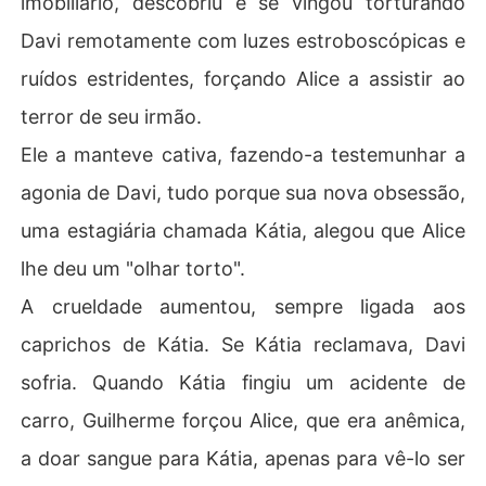
imobiliário, descobriu e se vingou torturando
erme via Davi como uma arma e ela como um objeto de
Davi remotamente com luzes estroboscópicas e
scartável.

ruídos estridentes, forçando Alice a assistir ao
O golpe final veio quando Guilherme, por uma falsa acu
terror de seu irmão.
sação de Kátia, matou brutalmente a amada égua de Ali
ce, Estrela, bem na frente dela. Este ato monstruoso ac
Ele a manteve cativa, fazendo-a testemunhar a
endeu uma raiva fria e clara dentro de Alice, empurrand
agonia de Davi, tudo porque sua nova obsessão,
o-a para o seu limite. Ela sabia que tinha que escapar, n
ão apenas por si mesma, mas por Davi.
uma estagiária chamada Kátia, alegou que Alice
lhe deu um "olhar torto".
A crueldade aumentou, sempre ligada aos
caprichos de Kátia. Se Kátia reclamava, Davi
sofria. Quando Kátia fingiu um acidente de
carro, Guilherme forçou Alice, que era anêmica,
a doar sangue para Kátia, apenas para vê-lo ser