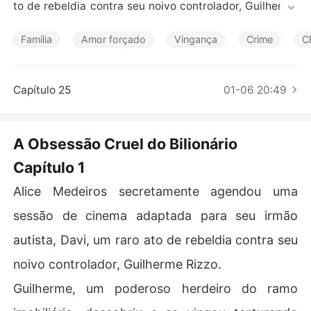
Contos Curtos
to de rebeldia contra seu noivo controlador, Guilherme
 Rizzo.

Família
Amor forçado
Vingança
Crime
C
Guilherme, um poderoso herdeiro do ramo imobiliário, d
escobriu e se vingou torturando Davi remotamente com 
luzes estroboscópicas e ruídos estridentes, forçando Al
Capítulo 25
01-06 20:49
ice a assistir ao terror de seu irmão.

Ele a manteve cativa, fazendo-a testemunhar a agonia
A Obsessão Cruel do Bilionário
 de Davi, tudo porque sua nova obsessão, uma estagiári
Capítulo 1
a chamada Kátia, alegou que Alice lhe deu um "olhar tor
to".

Alice Medeiros secretamente agendou uma
A crueldade aumentou, sempre ligada aos caprichos de 
sessão de cinema adaptada para seu irmão
Kátia. Se Kátia reclamava, Davi sofria. Quando Kátia fin
autista, Davi, um raro ato de rebeldia contra seu
giu um acidente de carro, Guilherme forçou Alice, que e
ra anêmica, a doar sangue para Kátia, apenas para vê-l
noivo controlador, Guilherme Rizzo.
o ser descartado.

Guilherme, um poderoso herdeiro do ramo
O mundo de Alice desmoronou. Ela percebeu que Guilh