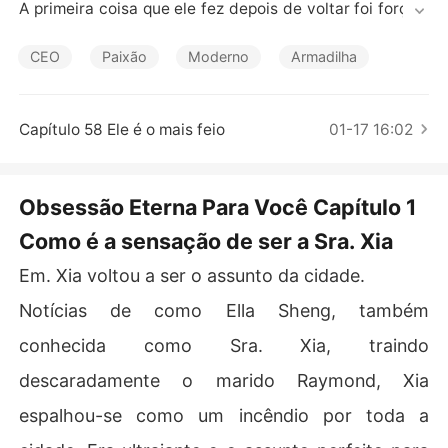
Contos Curtos
A primeira coisa que ele fez depois de voltar foi forçá-l
a a se divorciar.

O que mais estranho é que ela engravidou de repente. E
CEO
Paixão
Moderno
Armadilha
le a acusou de ter um filho de outro homem e ela teve d
e se divorciar!

Ela caiu na armadilha dele e assinou o seu nome no aco
Capítulo 58 Ele é o mais feio
01-17 16:02
rdo de divórcio. Ficou surpresa quando recebeu um tes
tamento com uma enorme soma de dinheiro. Ela tentou
 descobrir a verdade, mas descobriu que nunca tinha c
Obsessão Eterna Para Você Capítulo 1
onhecido o verdadeiro Raymond. Este CEO era o líder d
Como é a sensação de ser a Sra. Xia
e uma organização misteriosa.
Em. Xia voltou a ser o assunto da cidade.
Notícias de como Ella Sheng, também
conhecida como Sra. Xia, traindo
descaradamente o marido Raymond, Xia
espalhou-se como um incêndio por toda a