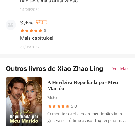
não teve mais atualização
14/09/2022
Sylvia
4
5
Mais capítulos!
31/05/2022
Outros livros de Xiao Zhao Ling
Ver Mais
A Herdeira Repudiada por Meu
Marido
Máfia
5.0
O monitor cardíaco do meu irmãozinho
gritava seu último aviso. Liguei para meu
marido, Dante Lobo, o rei impiedoso do
submundo de São Paulo, cuja vida eu