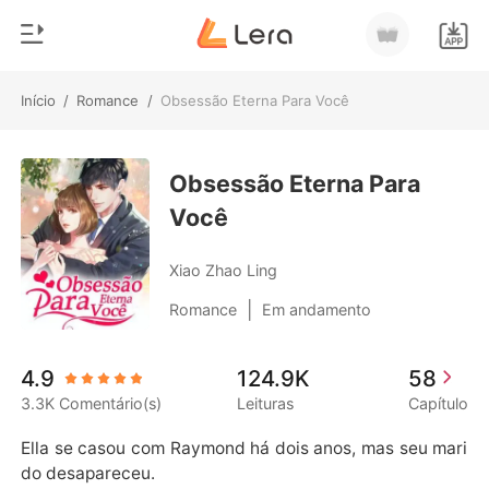
Início
/
Romance
/
Obsessão Eterna Para Você
0
Início
Loja
Obsessão Eterna Para
Gênero
Você
Moderno
Histórico
Lobisomem
Xiao Zhao Ling
Sair
Contos
|
Romance
Em andamento
Romance
Baixar App
4.9
124.9K
58
Bilionários
3.3K Comentário(s)
Leituras
Capítulo
Ranking
Ella se casou com Raymond há dois anos, mas seu mari
do desapareceu.
