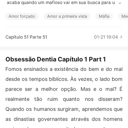
Contos Curtos
 acaba quando um mafioso vai em sua busca para um a
certo de contas. 

Amor forçado
Amor a primeira vista
Máfia
Me
 Um homem tirano e cruel que toma uma jovem mulher a
pós descobrir que seu pai o roubou, e por parecer se m
uito com sua falecida mãe, decide rapta-la e tornar a vi
Capítulo 51 Parte 51
01-21 19:04
da sa garota um inferno.
Obsessão Dentia Capítulo 1 Part 1
Fomos ensinados a existência do bem e do mal
desde os tempos bíblicos. Às vezes, o lado bom
parece ser a melhor opção. Mas e o mal? É
realmente tão ruim quanto nos disseram?
Quando os humanos surgiram, aprendemos que
as dinastias governantes através dos homens