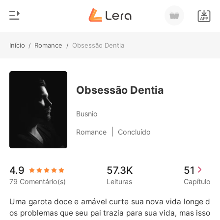
Início
/
Romance
/
Obsessão Dentia
0
Início
Loja
Gênero
Obsessão Dentia
Moderno
Histórico
Busnio
Lobisomem
|
Romance
Concluído
Sair
Contos
Romance
Baixar App
4.9
57.3K
51
Bilionários
79 Comentário(s)
Leituras
Capítulo
Ranking
Uma garota doce e amável curte sua nova vida longe d
os problemas que seu pai trazia para sua vida, mas isso