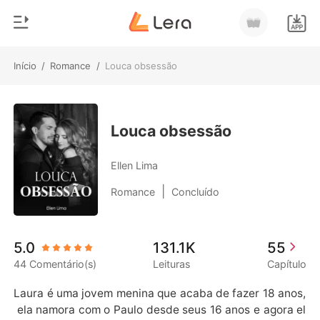
Início
/
Romance
/
Louca obsessão
0
Início
Loja
Gênero
Louca obsessão
Moderno
Histórico
Ellen Lima
Lobisomem
|
Romance
Concluído
Sair
Contos
Romance
Baixar App
5.0
131.1K
55
Bilionários
44 Comentário(s)
Leituras
Capítulo
Ranking
Laura é uma jovem menina que acaba de fazer 18 anos,
 ela namora com o Paulo desde seus 16 anos e agora el