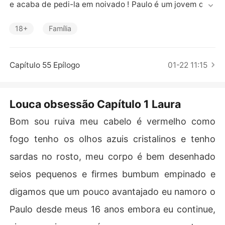
Contos Curtos
e acaba de pedi-la em noivado ! Paulo é um jovem de 2
0 anos que mora na cidade grande porém seu pai Ferna
ndo é um fazendeiro de 35 que vive insolado da cidade 
18+
Família
a anos ,um fazendeiro lindo mas muito rude e sem mod
os algum, agora Laura e Paulo estão indo a fazenda par
a enfim Laura conhece seu sogro ! e quando eles ficam
Capítulo 55 Epílogo
01-22 11:15
 frente a frente o desejo é imediato Laura nunca sentiu
 isso antes ela tem certeza que está em frente da sua g
rande perdição do seu abismo de prazer ! Será que ela
Louca obsessão Capítulo 1 Laura
 vai resistir a essa paixão avassaladora?

Bom sou ruiva meu cabelo é vermelho como
fogo tenho os olhos azuis cristalinos e tenho
Esse é um livro hot e contém Cenas de sexo explicito, s
e você não fica confortável com esse tipo de leitura nã
sardas no rosto, meu corpo é bem desenhado
o leiam!

seios pequenos e firmes bumbum empinado e
Venham conhecer Laura e Fernando esse casal quente!

?????????????????

digamos que um pouco avantajado eu namoro o
?????????????????

Paulo desde meus 16 anos embora eu continue,
?????????????????