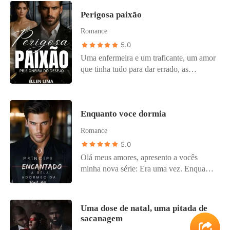
Perigosa paixão
Romance
5.0
Uma enfermeira e um traficante, um amor
que tinha tudo para dar errado, as
diferenças seriam superadas?
Enquanto voce dormia
Romance
5.0
Olá meus amores, apresento a vocês
minha nova série: Era uma vez. Enquanto
você dormia é o primeiro livro dessa
série, onde fiz uma readaptação da estória
da Bela adormecida, Aurora é a princesa
Uma dose de natal, uma pitada de
mais doce e com um temperamento mais
sacanagem
calmo das princesas, trazendo essa estória