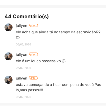
44 Comentário(s)
jullyen
0
ele acha que ainda tá no tempo da escravidão!??
😡
06/02/2026
jullyen
0
ele é um louco possessivo 🫠
06/02/2026
jullyen
0
estava começando a ficar com pena de você Pau
lo,mas passou!!!
05/02/2026