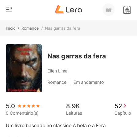
Início
/
Romance
/
Nas garras da fera
0
Início
Loja
Gênero
Nas garras da fera
Moderno
Histórico
Ellen Lima
Lobisomem
|
Romance
Em andamento
Sair
Contos
Romance
Baixar App
5.0
8.9K
52
Bilionários
0 Comentário(s)
Leituras
Capítulo
Ranking
Um livro baseado no clássico A bela e a Fera