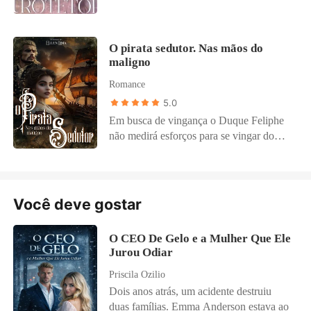
tudo que diz respeito a ele, seu único
motivo de viver era sua filha, sua pequena
Lara, seu mundo era sem cor, sem forma
O pirata sedutor. Nas mãos do
e sem vida, até que ela chegou com
maligno
flores, música e cores! Bianca, uma linda
Romance
e determinada estudante de artes com
muitos sonhos, aceita um emprego
5.0
temporário para poder conseguir terminar
Em busca de vingança o Duque Feliphe
a faculdade, ser babá de uma fofura de
não medirá esforços para se vingar do
criança, a conexão entre a duas foi
traidor que um dia chamou de amigo, até
inevitável, Bianca só não sabia que a
sacrifícar uma vida inocente, a vida doce
pequena princesa era filha do Monstro
e pura Sophia.
mais lindo que ela já viu.
Você deve gostar
O CEO De Gelo e a Mulher Que Ele
Jurou Odiar
Priscila Ozilio
Dois anos atrás, um acidente destruiu
duas famílias. Emma Anderson estava ao