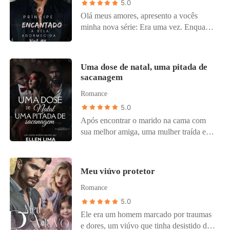
5.0
Olá meus amores, apresento a vocês
minha nova série: Era uma vez. Enquanto
você dormia é o primeiro livro dessa
série, onde fiz uma readaptação da estória
da Bela adormecida, Aurora é a princesa
Uma dose de natal, uma pitada de
mais doce e com um temperamento mais
sacanagem
calmo das princesas, trazendo essa estória
Romance
para os dias de hoje, trago a vocês algo
autentico meu, com emoções e hot que te
5.0
farão virar e revirar os olhos! Não é um
Após encontrar o marido na cama com
livro pesado de ler, mas contém alguns
sua melhor amiga, uma mulher traída e
temas que podem conter gatilhos, caso se
humilhada de todas as formas, arruma um
sinta desconfortável, aconselho a parar a
emprego provisório no Natal, ela só não
leitura. Mergulhe nesse conto de emoções
esperava que esse emprego seria a chave
Meu viúvo protetor
e sentimentos.
que mudaria sua vida para sempre.
Romance
5.0
Ele era um homem marcado por traumas
e dores, um viúvo que tinha desistido de