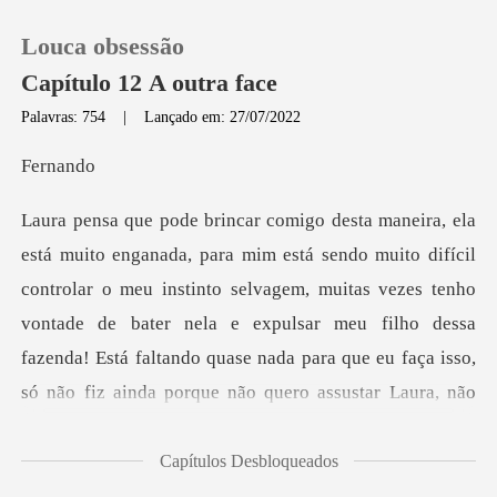
Louca obsessão
Capítulo 12 A outra face
Palavras: 754
|
Lançado em: 27/07/2022
0
rn
Loja
trolar o meu instinto selvagem, muitas vezes tenho
Histórico
vontade de bater nela e expulsar meu filho dessa
Sair
fazenda! Está
Baixar App
Capítulos Desbloqueados