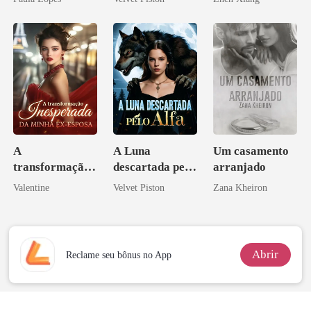
ninguém ousa
pelo
desafiar
Arrependiment
o
A
A Luna
Um casamento
transformação
descartada pelo
arranjado
inesperada da
Alfa
Valentine
Velvet Piston
Zana Kheiron
minha ex-
esposa
Abrir
Reclame seu bônus no App