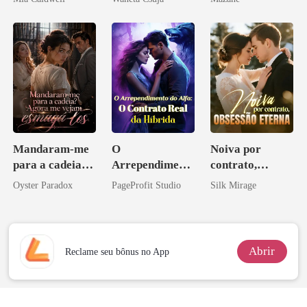
Melhor Amiga
Mandaram-me
O
Noiva por
para a cadeia?
Arrependiment
contrato,
Agora me
o do Alfa: O
obsessão eterna
Oyster Paradox
PageProfit Studio
Silk Mirage
vejam esmagá-
Contrato Real
los
da Híbrida
Abrir
Reclame seu bônus no App