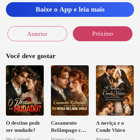
e saber que é
Baixe o App e leia mais
minha, solto seus lábio
Próximo
Anterior
Você deve gostar
O destino pode
Casamento
A noviça e o
ser mudado?
Relâmpago com
Conde Viúvo
o Pai da Minha
Mia Caldwell
Waneta Csuja
Mazane