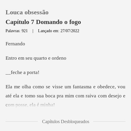
Louca obsessão
Capítulo 7 Domando o fogo
Palavras: 921
|
Lançado em: 27/07/2022
0
rn
seu quart
Loja
he a
Histórico
dece, vou
Sair
até ela e tomo sua boca pra mim c
Baixar App
ra não brincar
Capítulos Desbloqueados