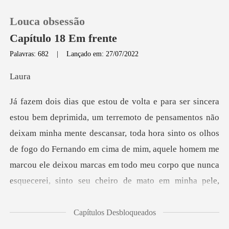
Louca obsessão
Capítulo 18 Em frente
Palavras: 682
|
Lançado em: 27/07/2022
0
ur
Loja
deixam minha mente descansar, toda hora sinto os olhos
Histórico
de fogo do Fernando em cima de mim, aquele homem me
Sair
mar
Baixar App
Capítulos Desbloqueados
os