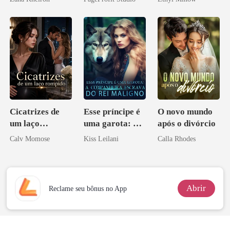
Contrato Real
da Híbrida
Cicatrizes de
Esse príncipe é
O novo mundo
um laço
uma garota: A
após o divórcio
rompido
companheira
Calv Momose
Kiss Leilani
Calla Rhodes
escrava do rei
maligno
Abrir
Reclame seu bônus no App