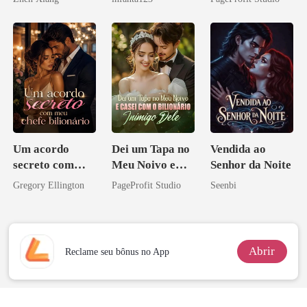
pelo
a rejeitei
Arrependiment
o
Um acordo
Dei um Tapa no
Vendida ao
secreto com
Meu Noivo e
Senhor da Noite
meu chefe
Casei com o
Gregory Ellington
PageProfit Studio
Seenbi
bilionário
Bilionário
Inimigo Dele
Abrir
Reclame seu bônus no App