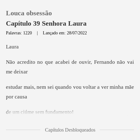
Louca obsessão
Capítulo 39 Senhora Laura
Palavras: 1220
|
Lançado em: 28/07/2022
0
ur
cabei de ouvir, Ferna
Loja
Histórico
quando vou voltar a
Sair
me sem fu
Baixar App
stômago e corro pro ba
Capítulos Desbloqueados