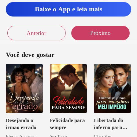
Baixe o App e leia mais
Próximo
Anterior
Você deve gostar
Desejando o
Felicidade para
Libertada do
irmão errado
sempre
inferno para
reivindicar meu
Elysian Sparrow
Sea Tease
Clara Voss