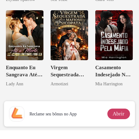
império
Enquanto Eu
Virgem
Casamento
Sangrava Até a
Sequestrada
Indesejado Na
Morte, Ele
pelo Mafioso
Máfia
Lady Ann
Armotizei
Mia Harrington
Acendia
Psicopata :
Lanternas Para
CONTRATO
Ela
DE SANGUE
Abrir
Reclame seu bônus no App