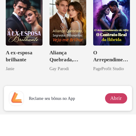
A ex-esposa
Aliança
O
brilhante
Quebrada,
Arrependiment
Segredos
o do Alfa: O
Janie
Gay Parodi
PageProfit Studio
Bilionários:
Contrato Real
Veja-me Brilhar
da Híbrida
Abrir
Reclame seu bônus no App