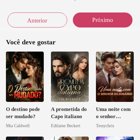
Próximo
Anterior
Você deve gostar
O destino pode
A prometida do
Uma noite com
ser mudado?
Capo italiano
o senhor
Bilionário
Mia Caldwell
Edilaine Beckert
Tessychris