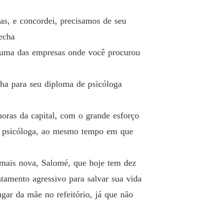
o 26 26
17/11/2023
as, e concordei, precisamos de seu
o e desejo
echa
o 27 27
17/11/2023
alguma das empresas onde você procurou
o e desejo
o 28 28
17/11/2023
a para seu diploma de psicóloga
o e desejo
o 29 29
17/11/2023
oras da capital, com o grande esforço
o e desejo
o psicóloga, ao mesmo tempo em que
o 30 30
17/11/2023
o e desejo
 mais nova, Salomé, que hoje tem dez
o 31 31
17/11/2023
tamento agressivo para salvar sua vida
o e desejo
ugar da mãe no refeitório, já que não
o 32 32
17/11/2023
o e desejo