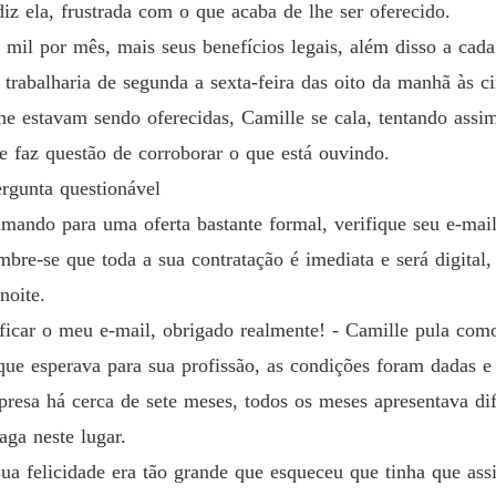
Obsessã
 diz ela, frustrada com o que acaba de lhe ser oferecido.
Capítul
s mil por mês, mais seus benefícios legais, além disso a cad
rabalharia de segunda a sexta-feira das oito da manhã às ci
he estavam sendo oferecidas, Camille se cala, tentando assi
e faz questão de corroborar o que está ouvindo.
ergunta questionável
mando para uma oferta bastante formal, verifique seu e-mail
bre-se que toda a sua contratação é imediata e será digital, 
noite.
rificar o meu e-mail, obrigado realmente! - Camille pula co
 que esperava para sua profissão, as condições foram dadas e
resa há cerca de sete meses, todos os meses apresentava difer
aga neste lugar.
 sua felicidade era tão grande que esqueceu que tinha que ass