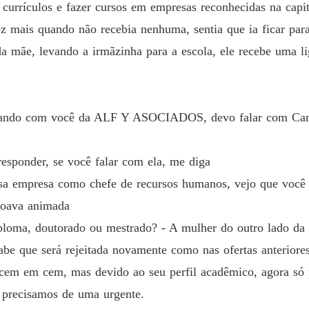
currículos e fazer cursos em empresas reconhecidas na capit
Capítul
z mais quando não recebia nenhuma, sentia que ia ficar para
Obsessã
a mãe, levando a irmãzinha para a escola, ele recebe uma li
Capítul
Obsessã
Capítul
cando com você da ALF Y ASOCIADOS, devo falar com Cami
Obsessã
Capítul
esponder, se você falar com ela, me diga
Obsessã
a empresa como chefe de recursos humanos, vejo que você é
Capítul
soava animada
Obsessã
loma, doutorado ou mestrado? - A mulher do outro lado da 
Capítul
be que será rejeitada novamente como nas ofertas anteriore
Obsessã
m cem em cem, mas devido ao seu perfil acadêmico, agora s
Capítul
, precisamos de uma urgente.