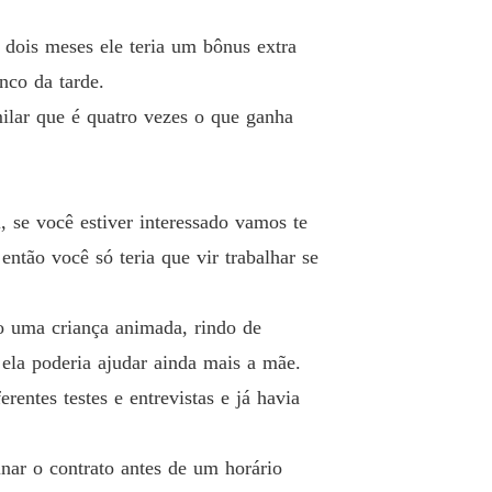
o e desejo
o 40 40
17/11/2023
a dois meses ele teria um bônus extra
nco da tarde.
milar que é quatro vezes o que ganha
, se você estiver interessado vamos te
então você só teria que vir trabalhar se
mo uma criança animada, rindo de
 ela poderia ajudar ainda mais a mãe.
entes testes e entrevistas e já havia
inar o contrato antes de um horário