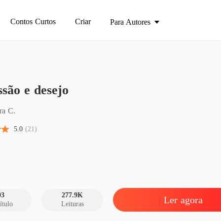
Contos Curtos
Criar
Para Autores
Obsessã
são e desejo
Capítulo
Obsessã
ra C.
Capítulo
5.0
(21)
Obsessã
Capítulo
Obsessã
Capítulo
93
277.9K
Ler agora
ítulo
Leituras
Obsessã
Capítulo