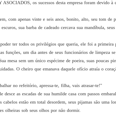
Capítul
Y ASOCIADOS, os sucessos desta empresa foram devido à d
Obsessã
Capítul
m, com apenas vinte e seis anos, bonito, alto, seu tom de pe
s escuros, sua barba de cadeado cercava sua mandíbula, seu
Obsessã
Capítul
der ter todos os privilégios que queria, ele foi a primeira 
Obsessã
uas funções, um dia antes de seus funcionários de limpeza s
Capítul
, Sua mesa sem um único espécime de poeira, suas poucas pi
Obsessã
cuidadas. O cheiro que emanava daquele ofício atraía o coraç
Capítul
Obsessã
balhar no refeitório, apressa-te, filha, vais atrasar-te!"
Capítul
e desce as escadas de sua humilde casa com passos embaralh
Obsessã
s cabelos estão em total desordem, seus pijamas são uma lon
Capítul
es olheiras sob seus olhos por não dormir.
Obsessã