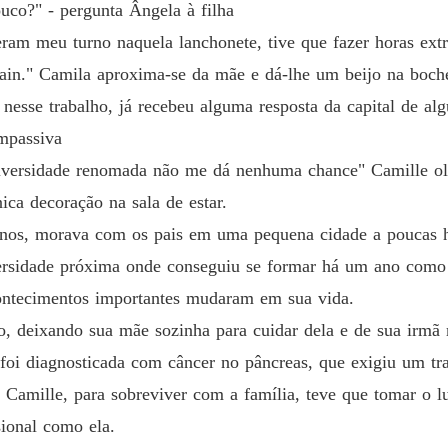
uco?" - pergunta Ângela à filha
Capítul
ram meu turno naquela lanchonete, tive que fazer horas extr
Obsessã
ain." Camila aproxima-se da mãe e dá-lhe um beijo na boch
Capítul
s nesse trabalho, já recebeu alguma resposta da capital de 
Obsessã
mpassiva
Capítul
versidade renomada não me dá nenhuma chance" Camille olh
Obsessã
ica decoração na sala de estar.
Capítul
anos, morava com os pais em uma pequena cidade a poucas h
Obsessã
ersidade próxima onde conseguiu se formar há um ano com
Capítul
contecimentos importantes mudaram em sua vida.
Obsessã
, deixando sua mãe sozinha para cuidar dela e de sua irmã
Capítul
foi diagnosticada com câncer no pâncreas, que exigiu um tra
Obsessã
o Camille, para sobreviver com a família, teve que tomar o l
Capítul
sional como ela.
Obsessã