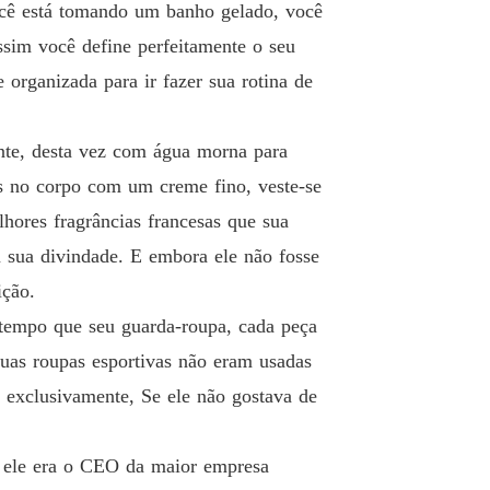
ocê está tomando um banho gelado, você
o e desejo
ssim você define perfeitamente o seu
o 13 13
14/11/2023
 organizada para ir fazer sua rotina de
o e desejo
o 14 14
16/11/2023
nte, desta vez com água morna para
ns no corpo com um creme fino, veste-se
o e desejo
o 15 15
17/11/2023
hores fragrâncias francesas que sua
sua divindade. E embora ele não fosse
o e desejo
o 16 16
17/11/2023
ição.
 tempo que seu guarda-roupa, cada peça
o e desejo
o 17 17
17/11/2023
suas roupas esportivas não eram usadas
s exclusivamente, Se ele não gostava de
o e desejo
o 18 18
17/11/2023
, ele era o CEO da maior empresa
o e desejo