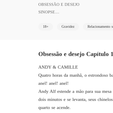
OBSESSÃO E DESEJO 

SINOPSE

Andy Alf, um bilionário de vinte e seis anos
18+
Gravidez
Relacionamento s
e muito mais, é conhecido na alta sociedade 
anos, formada pela faculdade de psicologia 
argo na área de recursos humanos, ela aceita 
ucos dias depois de trabalhar na empresa ALF
Obsessão e desejo Capítulo 1
 das mulheres mais bonitas do mundo, torna-s
estabelecer um relacionamento com ela.  torn
ANDY & CAMILLE
Quatro horas da manhã, o estrondoso b
anel! anel! anel!
Andy Alf estende a mão para sua mesa 
dois minutos e se levanta, seus chinelo
quarto se acende.