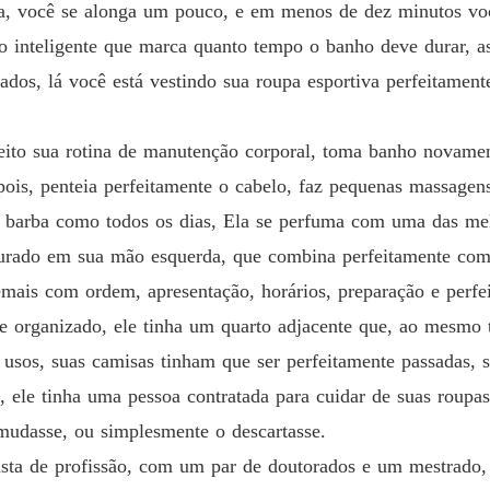
ia, você se alonga um pouco, e em menos de dez minutos v
Obsessã
o inteligente que marca quanto tempo o banho deve durar, a
Capítul
os, lá você está vestindo sua roupa esportiva perfeitamente
Obsessã
Capítul
feito sua rotina de manutenção corporal, toma banho novame
pois, penteia perfeitamente o cabelo, faz pequenas massage
Obsessã
Capítul
 barba como todos os dias, Ela se perfuma com uma das mel
urado em sua mão esquerda, que combina perfeitamente com 
Obsessã
Capítul
emais com ordem, apresentação, horários, preparação e perfe
e organizado, ele tinha um quarto adjacente que, ao mesmo
Obsessã
Capítul
 usos, suas camisas tinham que ser perfeitamente passadas, 
, ele tinha uma pessoa contratada para cuidar de suas roupa
Obsessã
Capítul
mudasse, ou simplesmente o descartasse.
sta de profissão, com um par de doutorados e um mestrado
Obsessã