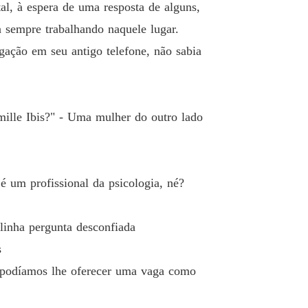
al, à espera de uma resposta de alguns,
o 33 33
17/11/2023
 sempre trabalhando naquele lugar.
o e desejo
gação em seu antigo telefone, não sabia
o 34 34
17/11/2023
o e desejo
o 35 35
17/11/2023
lle Ibis?" - Uma mulher do outro lado
o e desejo
o 36 36
17/11/2023
o e desejo
 um profissional da psicologia, né?
o 37 37
17/11/2023
o e desejo
linha pergunta desconfiada
o 38 38
17/11/2023
s
o e desejo
ó podíamos lhe oferecer uma vaga como
o 39 39
17/11/2023