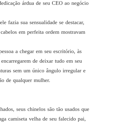
o 19 19
17/11/2023
edicação árdua de seu CEO ao negócio
o e desejo
o 20 20
17/11/2023
le fazia sua sensualidade se destacar,
s cabelos em perfeita ordem mostravam
o e desejo
o 21 21
17/11/2023
pessoa a chegar em seu escritório, às
o e desejo
e encarregarem de deixar tudo em seu
o 22 22
17/11/2023
nturas sem um único ângulo irregular e
o e desejo
ão de qualquer mulher.
o 23 23
17/11/2023
o e desejo
o 24 24
17/11/2023
ados, seus chinelos são tão usados que
o e desejo
ga camiseta velha de seu falecido pai,
o 25 25
17/11/2023
o e desejo