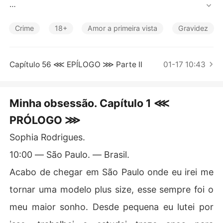
Contos Curtos
LIVRO ÚNICO. 

Crime
18+
Amor a primeira vista
Gravidez
Uma brasileira fora dos padrões teve os seus sonhos ar
rancados de uma maneira brutal ao ser sequestrada po
r vendedores de um mercado negro. 

Capítulo 56 ⋘ EPÍLOGO ⋙ Parte II
01-17 10:43
Seu sonho era se tornar uma modelo plus size, mas não
 foi o que aconteceu com ela!

Minha obsessão. Capítulo 1 ⋘
PRÓLOGO ⋙
O que ela não imaginava era encontrar um homem louc
amente possessivo e obsessivo, que a quer como sua e
Sophia Rodrigues.
sposa.

10:00 ― São Paulo. ― Brasil.
Acabo de chegar em São Paulo onde eu irei me
tornar uma modelo plus size, esse sempre foi o
meu maior sonho. Desde pequena eu lutei por