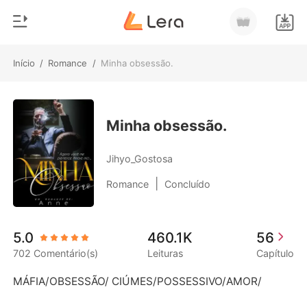
Início
/
Romance
/
Minha obsessão.
0
Início
Loja
Gênero
Minha obsessão.
Moderno
Histórico
Jihyo_Gostosa
Lobisomem
|
Romance
Concluído
Sair
Contos
Romance
Baixar App
5.0
460.1K
56
Bilionários
702 Comentário(s)
Leituras
Capítulo
Ranking
MÁFIA/OBSESSÃO/ CIÚMES/POSSESSIVO/AMOR/
