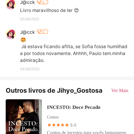
J@cck
0
Livro maravilhoso de ler 😍
05/08/2025
J@cck
0
 Já estava ficando aflita, se Sofia fosse humilhad
a por todos novamente. Ahhhh, Paulo tem.minha 
admiração.
04/08/2025
Outros livros de Jihyo_Gostosa
Ver Mais
INCESTO: Doce Pecado
Contos
5.0
Contos de incestos para vocês fantasiarem