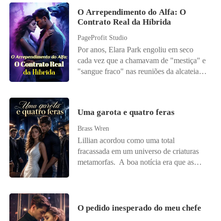
O Arrependimento do Alfa: O
Contrato Real da Híbrida
PageProfit Studio
Por anos, Elara Park engoliu em seco
cada vez que a chamavam de "mestiça" e
"sangue fraco" nas reuniões da alcateia.
Híbrida, vulnerável e apaixonada,
acreditou nas promessas doces de Zack
Blackwood. Então ele a rejeitou - minutos
Uma garota e quatro feras
depois de tomar o que queria dela. Antes
que ela conseguisse respirar através da
Brass Wren
dor que a partiu por dentro, as notícias já
Lillian acordou como uma total
estouravam nas manchetes: o noivado de
fracassada em um universo de criaturas
Zack com Selina, sua meia-irmã,
metamorfas. A boa notícia era que as
celebrado como "a união perfeita de
mulheres governavam lá e podiam ter
sangue puro". A mesma Selina que
vários companheiros, mas ela ainda era a
sempre soube exatamente como destruí-
pessoa que todos desprezavam. Sua irmã
la. O golpe final veio pelo telefone, na
talentosa roubou seu primeiro
O pedido inesperado do meu chefe
voz calma e calculista da própria mãe:
companheiro, e os quatro companheiros