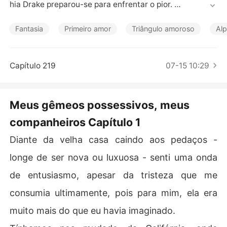
Contos Curtos
hia Drake preparou-se para enfrentar o pior. 

Desesperada para escapar de sua família desestrutura
Fantasia
Primeiro amor
Triângulo amoroso
Al
da assim que completasse dezoito anos, seus planos fo
ram interrompidos pelos enigmáticos e cativantes gême
os Ashford. 

Capítulo 219
07-15 10:29
Sophia não conseguia entender a intensa atração que s
entia pelos gêmeos e tentava evitá-los a todo custo. 

Meus gêmeos possessivos, meus
companheiros Capítulo 1
Quando ela foi jogada em um mundo completamente no
vo, os demônios de seu passado ressurgiram, fazendo-
Diante da velha casa caindo aos pedaços -
a questionar quem ela realmente era. 

longe de ser nova ou luxuosa - senti uma onda
Sophia conseguiria fugir dos segredos do passado, ou a
de entusiasmo, apesar da tristeza que me
ceitaria seu destino para tomar as rédeas de seu futur
o?
consumia ultimamente, pois para mim, ela era
muito mais do que eu havia imaginado.