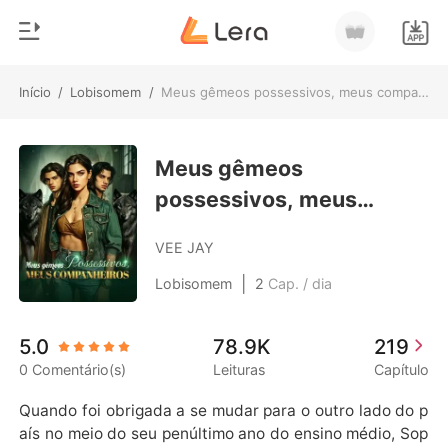
Início
/
Lobisomem
/
Meus gêmeos possessivos, meus companheiros
0
Início
Loja
Meus gêmeos
Gênero
possessivos, meus
Moderno
Histórico
companheiros
Lobisomem
VEE JAY
Sair
Contos
|
Lobisomem
2
Cap. / dia
Romance
Baixar App
5.0
78.9K
219
Bilionários
0 Comentário(s)
Leituras
Capítulo
Ranking
Quando foi obrigada a se mudar para o outro lado do p
aís no meio do seu penúltimo ano do ensino médio, Sop