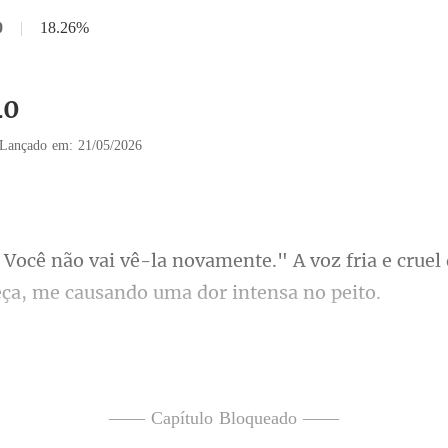
0
|
18.26%
40
Lançado em: 21/05/2026
A voz fria e cruel
to de Kieran, ele est
mas não mentiria, pois era in
—— Capítulo Bloqueado ——