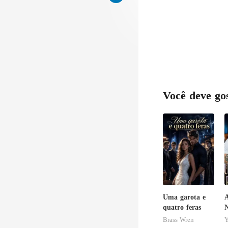
n per
Você deve go
Uma garota e
quatro feras
N
U
Brass Wren
Y