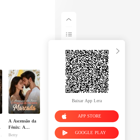
Baixar App Lera
APP STORE
A Ascensão da
sa
Fênix: A
GOOGLE PLAY
Vingança da
tgomery
Betty
Herdeira