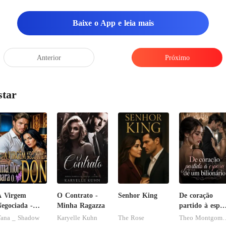
Baixe o App e leia mais
den
Anterior
Próximo
star
A Virgem
O Contrato -
Senhor King
De coração
egociada -
Minha Ragazza
partido à espo
ma flor para
de um
ana _ Shadow
Karyelle Kuhn
The Rose
Theo Mon
o Don
bilionário