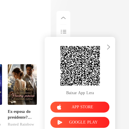
Baixar App Lera
APP STORE
Ex-esposa do
o
presidente?
GOOGLE PLAY
Preciosa
o
Rusted Rainbow
princesa de