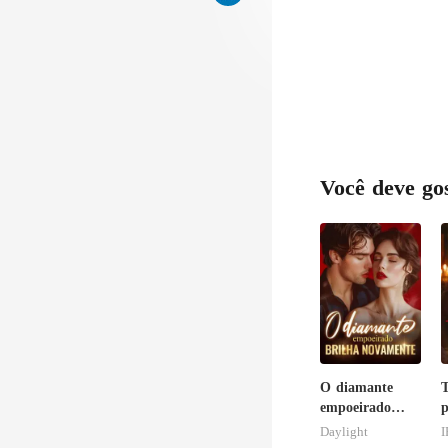
munid
Você deve go
O diamante
T
empoeirado
p
brilha
r
Daylight
I
novamente