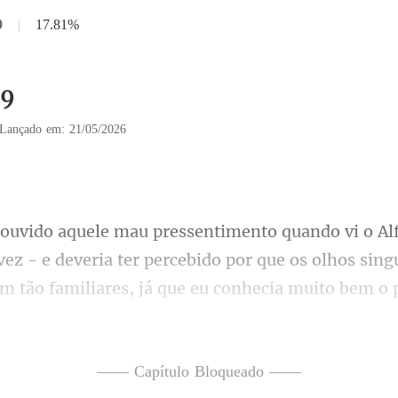
9
|
17.81%
39
Lançado em: 21/05/2026
vez - e deveria ter percebido por que os olhos sing
ilha com sua companheira, ma
—— Capítulo Bloqueado ——