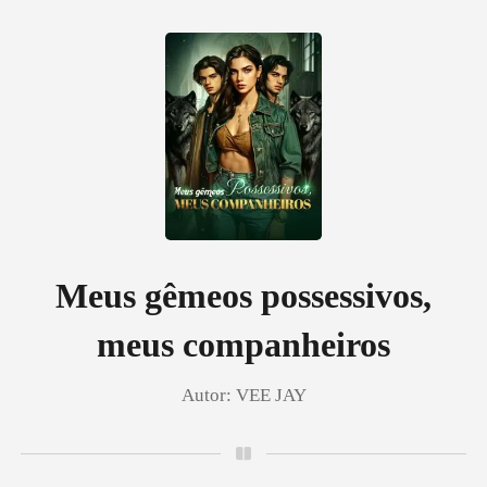
0
Loja
Histórico
Meus gêmeos possessivos,
meus companheiros
Sair
Autor:
VEE JAY
Baixar App