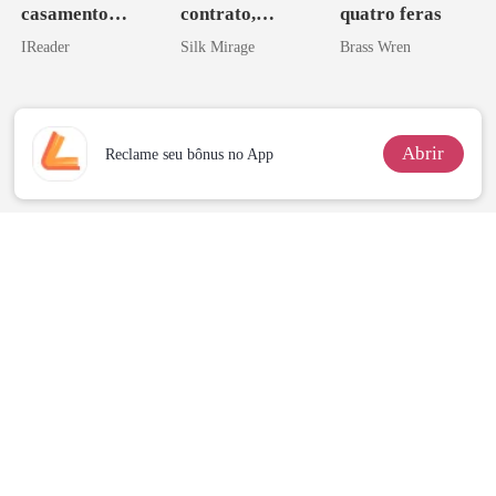
casamento
contrato,
quatro feras
relâmpago com
obsessão eterna
IReader
Silk Mirage
Brass Wren
o magnata
Abrir
Reclame seu bônus no App