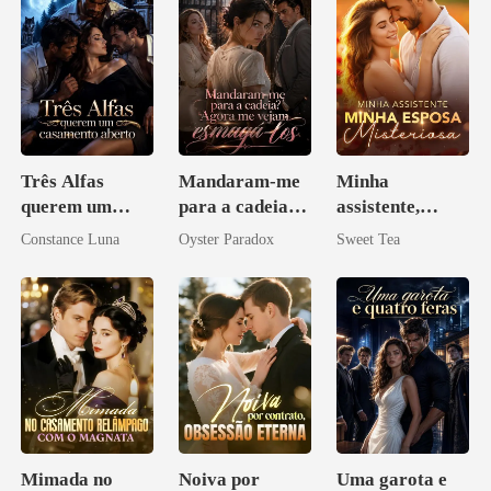
Três Alfas
Mandaram-me
Minha
querem um
para a cadeia?
assistente,
casamento
Agora me
minha esposa
Constance Luna
Oyster Paradox
Sweet Tea
aberto
vejam esmagá-
misteriosa
los
Mimada no
Noiva por
Uma garota e