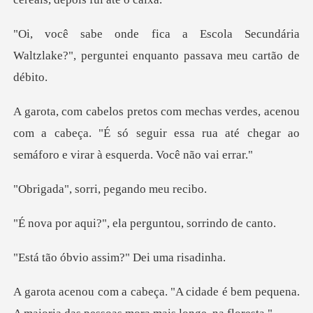
ecundária
Waltzlake?", perguntei en
nou
com a cabeça. "É só seguir essa rua até chegar
orri, pegando
, ela perguntou, s
o assim?" Dei
dade é bem pequena.